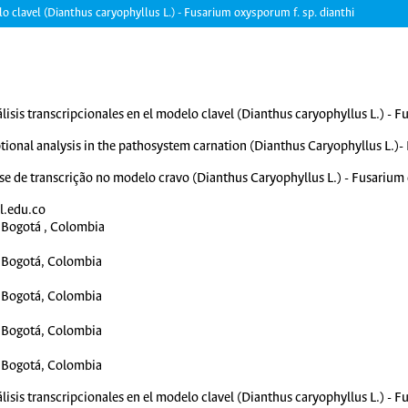
lo clavel (Dianthus caryophyllus L.) - Fusarium oxysporum f. sp. dianthi