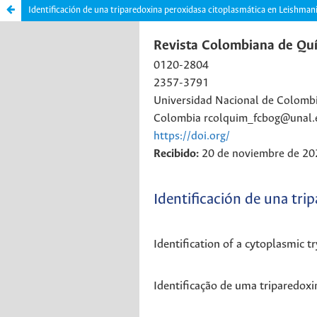
Identificación de una triparedoxina peroxidasa citoplasmática en Leishmani