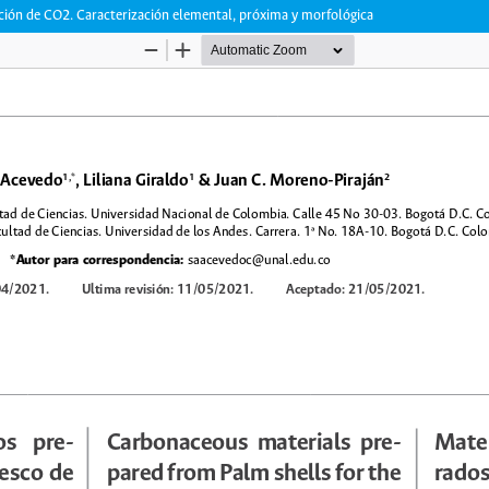
ción de CO2. Caracterización elemental, próxima y morfológica