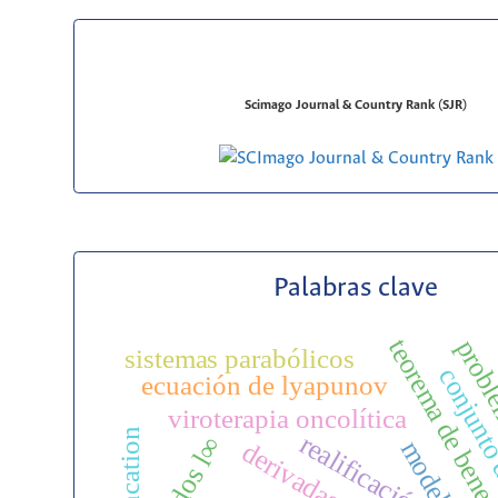
Scimago Journal & Country Rank (SJR)
Palabras clave
teorema de bene
proble
sistemas parabólicos
conjunto
ecuación de lyapunov
viroterapia oncolítica
truncation
realificación