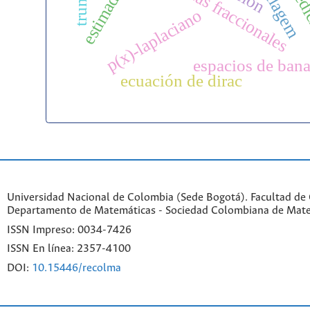
estimados l∞
modelagem
derivadas fraccionales
p(x)-laplaciano
espacios de ban
ecuación de dirac
Universidad Nacional de Colombia (Sede Bogotá). Facultad de 
Departamento de Matemáticas - Sociedad Colombiana de Mat
ISSN Impreso: 0034-7426
ISSN En línea: 2357-4100
DOI:
10.15446/recolma