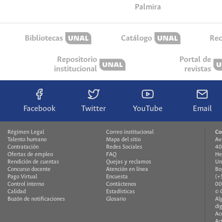
Palmira
Bibliotecas
Catálogo
Rec
Repositorio
Portal de
institucional
revistas
Facebook
Twitter
YouTube
Email
Régimen Legal
Correo institucional
Co
Talento humano
Mapa del sitio
Av
Contratación
Redes Sociales
40
Ofertas de empleo
FAQ
He
Rendición de cuentas
Quejas y reclamos
Un
Concurso docente
Atención en línea
Bo
Pago Virtual
Encuesta
(+
Control interno
Contáctenos
00
Calidad
Estadísticas
© 
Buzón de notificaciones
Glosario
Al
di
Ac
Ac