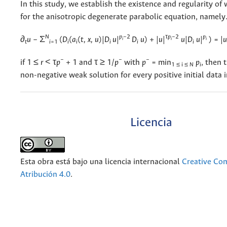
In this study, we establish the existence and regularity of
for the anisotropic degenerate parabolic equation, namely
N
p
−2
τ
p
−2
p
∂
u
− Σ
(
D
(
a
(
t, x, u
)|
D
u
|
D
u
) + |
u
|
u
|
D
u
|
) = |
u
i
i
i
t
i
=1
i
i
i
i
i
−
−
−
if 1 ≤
r
< τ
p
+ 1 and τ ≥ 1/
p
with
p
= min
p
, then 
1 ≤ i ≤
N
i
non-negative weak solution for every positive initial data 
Licencia
Esta obra está bajo una licencia internacional
Creative C
Atribución 4.0
.