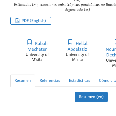
Estimados L∞, ecuaciones anisotrópicas parabólicas no lineales
degenerada (es)
PDF (English)
Rabah
Hellal
Mecheter
Abdelaziz
Nour
University of
University of
Dec
M’sila
M’sila
Unive
M’
Resumen
Referencias
Estadísticas
Cómo cit
Resumen (en)