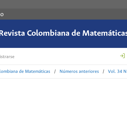
co
Revista Colombiana de Matemática
strarse
olombiana de Matemáticas
/
Números anteriores
/
Vol. 34 