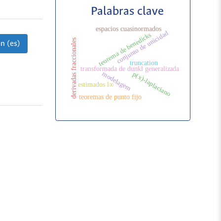
Palabras clave
espacios cuasinormados
conjunto de unicidad
teorema de benedicks
derivadas fraccionales
n (es)
truncation
transformada de dunkl generalizada
modelagem
p(x)-laplaciano
estimados l∞
teoremas de punto fijo