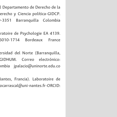
del Departamento de Derecho de la
erecho y Ciencia política-GIDCP.
9-3351
Barranquilla
Colombia
oratoire de Psychologie EA 4139.
-6010-1714
Bordeaux
France
rsidad del Norte (Barranquilla,
IDHUM. Correo electrónico:
ombia
jpalacio@uninorte.edu.co
antes, Francia). Laboratoire de
rascal@uni-nantes.fr-ORCID: