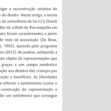
tigar a reconstrução coletiva do
do direito. Neste artigo, a teoria
 da consciência da lei-LCS (Ewick
ães da cidade de Barranquilla em
to foram caracterizados a partir
de rede de associação (De Rosa,
ès, 1992), apoiada pelo programa
n (2012) de análise, utilizando a
 são objeto de representações que
s, graças a um campo semântico
ção aos direitos das crianças por
ção e benefícios. As liberdades
e referem a sentimentos (como o
construção da representação e
são um sentimento que consegue