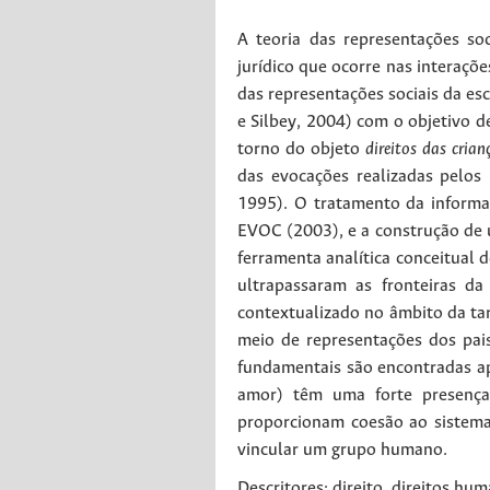
A teoria das representações soc
jurídico que ocorre nas interaçõe
das representações sociais da esc
e Silbey, 2004) com o objetivo 
torno do objeto
direitos das crian
das evocações realizadas pelos
1995). O tratamento da informaç
EVOC (2003), e a construção de u
ferramenta analítica conceitual 
ultrapassaram as fronteiras d
contextualizado no âmbito da tar
meio de representações dos pai
fundamentais são encontradas a
amor) têm uma forte presença
proporcionam coesão ao sistem
vincular um grupo humano.
Descritores: direito, direitos hum