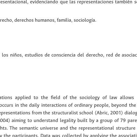
resentacional, evidenciando que las representaciones también so
erecho, derechos humanos, familia, sociología.
 los niños
,
estudios de consciencia del derecho
,
red de asocia
ations applied to the field of the sociology of law allows u
occurs in the daily interactions of ordinary people, beyond the 
 representations from the structuralist school (Abric, 2001) dial
004) aiming to understand legality built by a group of 79 pare
ghts. The semantic universe and the representational structure 
y the participants. Data was collected by applying the associat