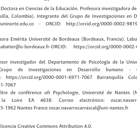
y Doctora en Ciencias de la Educación. Profesora investigadora 
illa, Colombia). Integrante del Grupo de Investigaciones en D
uninorte.edu.co - ORCID: http://orcid.org/0000-0002-981
esora Emérita Université de Bordeaux (Bordeaux, Francia). Lab
abatier@u-bordeaux.fr-ORCID: https://orcid.org/0000-0002
esor investigador del Departamento de Psicología de la Unive
 Grupo de Investigaciones en Desarrollo humano - G
D: https://orcid.org/0000-0001-6971-7067
Barranquilla
Col
71-7067
ître de conférence ufr Psychologie, Université de Nantes (N
 Loire EA 4638. Correo electrónico: oscar.navarrocar
25-1962
Nantes
France
oscar.navarrocarrascal@uni-nantes.fr
 licencia Creative Commons Attribution 4.0.