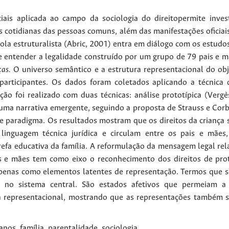
iais aplicada ao campo da sociologia do direitopermite inves
s cotidianas das pessoas comuns, além das manifestações oficiais 
ola estruturalista (Abric, 2001) entra em diálogo com os estudos
de entender a legalidade construído por um grupo de 79 pais e m
ças.
O universo semântico e a estrutura representacional do obje
 participantes. Os dados foram coletados aplicando a técnica 
ão foi realizado com duas técnicas: análise prototípica (Verg
ma narrativa emergente, seguindo a proposta de Strauss e Corbi
de paradigma. Os resultados mostram que os direitos da criança
a linguagem técnica jurídica e circulam entre os pais e mãe
efa educativa da família. A reformulação da mensagem legal rela
s e mães tem como eixo o reconhecimento dos direitos de prote
penas como elementos latentes de representação. Termos que s
 no sistema central. São estados afetivos que permeiam a 
a representacional, mostrando que as representações também 
anos, família, parentalidade, sociologia.