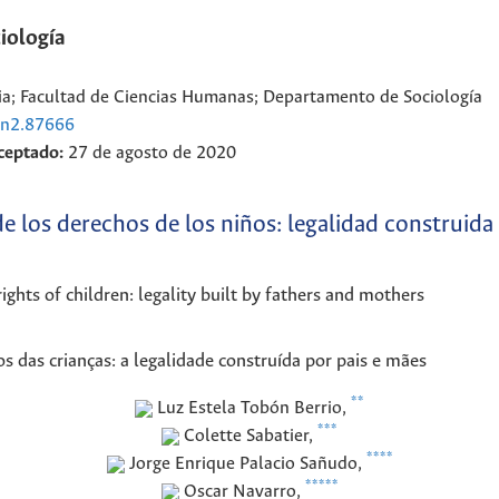
iología
a; Facultad de Ciencias Humanas; Departamento de Sociología
4n2.87666
ceptado:
27 de agosto de 2020
de los derechos de los niños: legalidad construid
rights of children: legality built by fathers and mothers
os das crianças: a legalidade construída por pais e mães
**
Luz Estela
Tobón Berrio
,
***
Colette
Sabatier
,
****
Jorge Enrique
Palacio Sañudo
,
*****
Oscar
Navarro
,