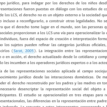
mpo jurídico, para indagar por los derechos de los niños desd
epresentaciones fueron puestas en diálogo con los estudios de c
e los LCS, el derecho no es un objeto externo a la sociedad que
 incluso a reconfigurarlo, a construir otras legalidades. No s
para que el derecho tome lugar en el mundo, son las personas q
 sociales proporcionan a los LCS una vía para operacionalizar la
individuos, fuera del espacio de creación e interpretación form
o los sujetos pueden refinar las categorías jurídicas oficiales
cirlos (
Sarat, 2005
). La integración entre las representacio
 o en acción, el derecho actualizado desde lo cotidiano y comp
o les incumben a los operadores jurídicos expertos o a los actos
ía de las representaciones sociales aplicada al campo socioju
nocimiento jurídico desde las interacciones domésticas. De ma
nder el derecho reconstruido por los padres y las madres en to
necesario desencriptar la representación social del objeto a 
icipantes. El estudio se operacionalizó en tres etapas para 
sentacionales, las diferencias en la representación entre padres