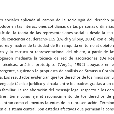
es sociales aplicada al campo de la sociología del derecho p
roduce en las interacciones cotidianas de las personas ordinaria
tículo, la teoría de las representaciones sociales desde la escu
s de conciencia del derecho-LCS (Ewick y Silbey, 2004) con el ob
adres y madres de la ciudad de Barranquilla en torno al objeto
ico y la estructura representacional del objeto, a partir de la
cogieron mediante la técnica de red de asociaciones (De Ro
s técnicas, análisis prototípico (Vergès, 1992) apoyado en
mergente, siguiendo la propuesta de análisis de Strauss y Corbi
a. Los resultados evidencian que los derechos de los niños son 
lenguaje técnico jurídico y circula entre los padres gracias a u
 familiar. La reelaboración del mensaje legal respecto a los der
dres, tiene como eje el reconocimiento de los derechos de p
uentran como elementos latentes de la representación. Término
en el sistema central. Son estados afectivos que permean la cons