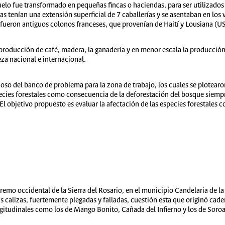
uelo fue transformado en pequeñas fincas o haciendas, para ser utilizados 
as tenían una extensión superficial de 7 caballerías y se asentaban en los 
 fueron antiguos colonos franceses, que provenían de Haití y Lousiana (U
la producción de café, madera, la ganadería y en menor escala la producción
za nacional e internacional.
oso del banco de problema para la zona de trabajo, los cuales se plotearon
pecies forestales como consecuencia de la deforestación del bosque siem
l objetivo propuesto es evaluar la afectación de las especies forestales c
remo occidental de la Sierra del Rosario, en el municipio Candelaria de la
calizas, fuertemente plegadas y falladas, cuestión esta que originó cad
ngitudinales como los de Mango Bonito, Cañada del Infierno y los de Soroa,