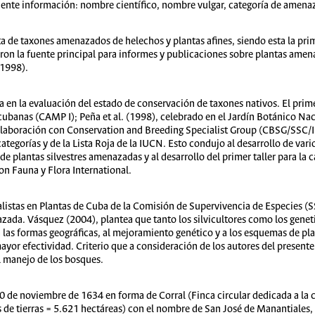
uiente información: nombre científico, nombre vulgar, categoría de amenaz
ta de taxones amenazados de helechos y plantas afines, siendo esta la pri
yeron la fuente principal para informes y publicaciones sobre plantas a
 1998).
n la evaluación del estado de conservación de taxones nativos. El primer 
cubanas (CAMP I); Peña et al. (1998), celebrado en el Jardín Botánico Naci
 colaboración con Conservation and Breeding Specialist Group (CBSG/SSC/
categorías y de la Lista Roja de la IUCN. Esto condujo al desarrollo de vari
 de plantas silvestres amenazadas y al desarrollo del primer taller para la
on Fauna y Flora International.
listas en Plantas de Cuba de la Comisión de Supervivencia de Especies (
zada. Vásquez (2004), plantea que tanto los silvicultores como los genetis
 a las formas geográficas, al mejoramiento genético y a los esquemas de pla
yor efectividad. Criterio que a consideración de los autores del presente 
el manejo de los bosques.
0 de noviembre de 1634 en forma de Corral (Finca circular dedicada a la 
de tierras = 5.621 hectáreas) con el nombre de San José de Manantiales, 