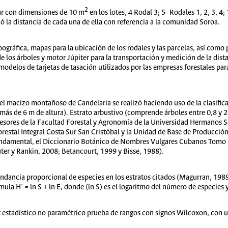
2
zar con dimensiones de 10 m
en los lotes, 4 Rodal 3; 5- Rodales 1, 2, 3, 4;
ó la distancia de cada una de ella con referencia a la comunidad Soroa.
ográfica, mapas para la ubicación de los rodales y las parcelas, así como p
de los árboles y motor Júpiter para la transportación y medición de la dis
modelos de tarjetas de tasación utilizados por las empresas forestales par
el macizo montañoso de Candelaria se realizó haciendo uso de la clasific
s de 6 m de altura). Estrato arbustivo (comprende árboles entre 0,8 y 2 m
fesores de la Facultad Forestal y Agronomía de la Universidad Hermanos S
orestal Integral Costa Sur San Cristóbal y la Unidad de Base de Producción
ndamental, el Diccionario Botánico de Nombres Vulgares Cubanos Tomo I y
uter y Rankin, 2008; Betancourt, 1999 y Bisse, 1988).
undancia proporcional de especies en los estratos citados (Magurran, 1989
la H’ = ln S + ln E, donde (ln S) es el logaritmo del número de especies y 
test estadístico no paramétrico prueba de rangos con signos Wilcoxon, con u