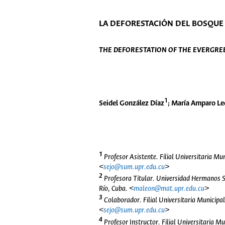
LA DEFORESTACIÓN DEL BOSQUE 
THE DEFORESTATION OF THE EVERGREE
1
Seidel González Díaz
; María Amparo L
1
Profesor Asistente. Filial Universitaria M
<
sejo@sum.upr.edu.cu
>
2
Profesora Titular. Universidad Hermanos S
Río, Cuba. <
maleon@mat.upr.edu.cu
>
3
Colaborador. Filial Universitaria Municip
<
sejo@sum.upr.edu.cu
>
4
Profesor Instructor. Filial Universitaria 