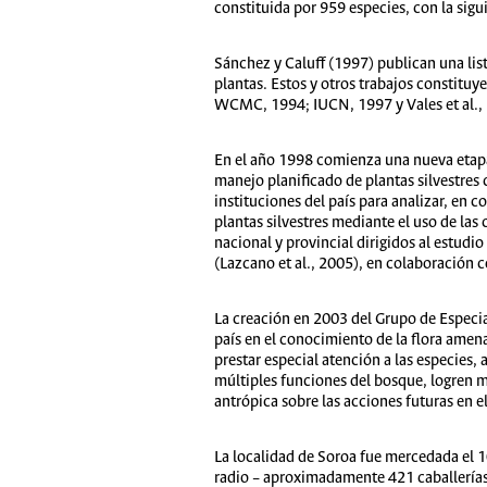
constituida por 959 especies, con la sig
Sánchez y Caluff (1997) publican una lis
plantas. Estos y otros trabajos constitu
WCMC, 1994; IUCN, 1997 y Vales et al.,
En el año 1998 comienza una nueva etapa e
manejo planificado de plantas silvestres 
instituciones del país para analizar, en
plantas silvestres mediante el uso de las 
nacional y provincial dirigidos al estudio
(Lazcano et al., 2005), en colaboración c
La creación en 2003 del Grupo de Especia
país en el conocimiento de la flora amena
prestar especial atención a las especies,
múltiples funciones del bosque, logren ma
antrópica sobre las acciones futuras en 
La localidad de Soroa fue mercedada el 1
radio – aproximadamente 421 caballerías 