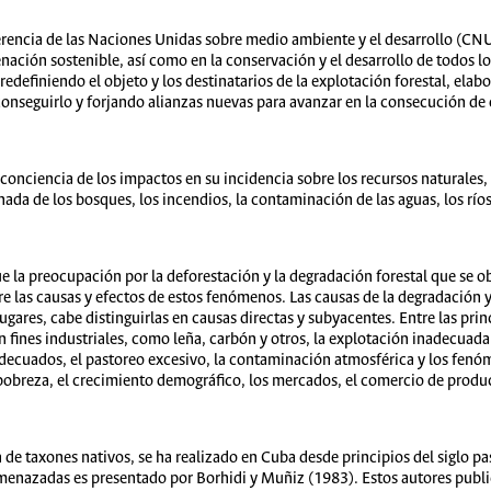
erencia de las Naciones Unidas sobre medio ambiente y el desarrollo (CN
nación sostenible, así como en la conservación y el desarrollo de todos
 redefiniendo el objeto y los destinatarios de la explotación forestal, el
onseguirlo y forjando alianzas nuevas para avanzar en la consecución de 
nciencia de los impactos en su incidencia sobre los recursos naturales,
ada de los bosques, los incendios, la contaminación de las aguas, los ríos, 
e la preocupación por la deforestación y la degradación forestal que se
bre las causas y efectos de estos fenómenos. Las causas de la degradación 
ugares, cabe distinguirlas en causas directas y subyacentes. Entre las prin
ines industriales, como leña, carbón y otros, la explotación inadecuada 
adecuados, el pastoreo excesivo, la contaminación atmosférica y los fen
pobreza, el crecimiento demográfico, los mercados, el comercio de product
de taxones nativos, se ha realizado en Cuba desde principios del siglo pa
menazadas es presentado por Borhidi y Muñiz (1983). Estos autores publi