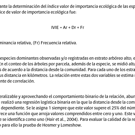
ante la determinación del índice valor de importancia ecológica de las espe
ce de valor de importancia ecológica fue:
IVIE = Ar + Dr + Fr
nancia relativa, (Fr) Frecuencia relativa.
s especies dominantes observadas y/o registradas en estrato arbóreo alto; e
 En el conteo de los árboles por parcela, además de la especie, se midió alt
s de acuerdo a la distancia desde la comunidad. Para cada uno de los estra
 distancia en kilómetros. La relación entre estas dos variables se estima
ente de correlación.
eralizable y aprovechando el comportamiento binario de la relación, abun
 realizó una regresión logística binaria en la que la distancia desde la co
 dependiente. Se le asigna 1 siempre que este valor supere el 25% del númer
frece una función que arroja valores comprendidos entre cero y uno. Este 
se identifica como uno (Hair et al., 2004). Para evaluar la calidad de la 
o para ello la prueba de Hosmer y Lomeshow.