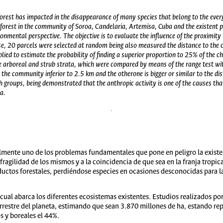
forest has impacted in the disappearance of many species that belong to the everg
forest in the community of Soroa, Candelaria, Artemisa, Cuba and the existent pot
onmental perspective. The objective is to evaluate the influence of the proximity
pose, 20 parcels were selected at random being also measured the distance to th
lied to estimate the probability of finding a superior proportion to 25% of the ch
the arboreal and strub strata, which were compared by means of the range test w
o the community inferior to 2.5 km and the otherone is bigger or similar to the 
 groups, being demonstrated that the anthropic activity is one of the causes tha
a.
ualmente uno de los problemas fundamentales que pone en peligro la exist
 fragilidad de los mismos y a la coincidencia de que sea en la franja tropi
ductos forestales, perdiéndose especies en ocasiones desconocidas para la
ual abarca los diferentes ecosistemas existentes. Estudios realizados po
errestre del planeta, estimando que sean 3.870 millones de ha, estando re
 y boreales el 44%.