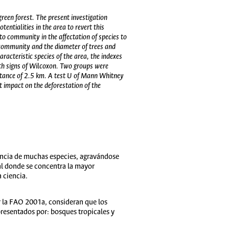
reen forest. The present investigation
entialities in the area to revert this
 to community in the affectation of species to
e community and the diameter of trees and
aracteristic species of the area, the indexes
ith signs of Wilcoxon. Two groups were
distance of 2.5 km. A test U of Mann Whitney
t impact on the deforestation of the
encia de muchas especies, agravándose
cal donde se concentra la mayor
 ciencia.
r la FAO 2001a, consideran que los
presentados por: bosques tropicales y