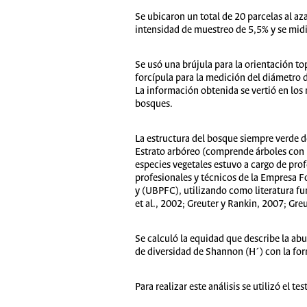
Se ubicaron un total de 20 parcelas al a
intensidad de muestreo de 5,5% y se midi
Se usó una brújula para la orientación top
forcípula para la medición del diámetro 
La información obtenida se vertió en los 
bosques.
La estructura del bosque siempre verde d
Estrato arbóreo (comprende árboles con má
especies vegetales estuvo a cargo de pro
profesionales y técnicos de la Empresa F
y (UBPFC), utilizando como literatura fu
et al., 2002; Greuter y Rankin, 2007; Gre
Se calculó la equidad que describe la ab
de diversidad de Shannon (H´) con la formu
Para realizar este análisis se utilizó el 