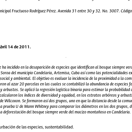
Municipal Fructuoso Rodríguez Pérez. Avenida 31 entre 30 y 32. No. 3007. Códig
Abril 14 de 2011.
ha incidido en la desaparición de especies que identifican al bosque siempre verd
Soroa del municipio Candelaria, Artemisa, Cuba así como las potencialidades exis
ocial y ambiental. El objetivo es evaluar la incidencia de la proximidad a la com
ron al azar 20 parcelas en las cuales se contabilizó la abundancia de especies f
y arbustos. Se aplicó la regresión logística binaria para estimar la probabilida
e calcularon los índices de diversidad y equidad, en los estratos arbóreos y arbu
 de Wilcoxon. Se formaron así dos grupos, uno en que la distancia desde la comun
ó la prueba U de Mann Whitney para comparar los diámetros en los dos grupos, d
 la deforestación del bosque siempre verde del macizo montañoso en Candelaria.
urbación de las especies, sustentabilidad.