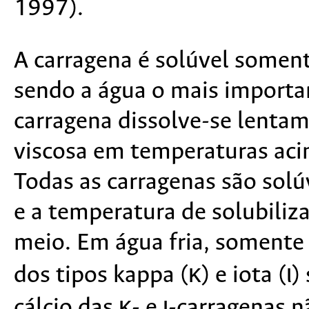
1997).
A carragena é solúvel somen
sendo a água o mais importa
carragena dissolve-se lenta
viscosa em temperaturas acim
Todas as carragenas são solú
e a temperatura de solubiliz
meio. Em água fria, somente a
dos tipos kappa (κ) e iota (ι)
cálcio das κ- e ι-carragenas 