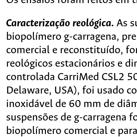
Os ensaios foram feitos em tr
Caracterização reológica.
As s
biopolímero g-carragena, pre
comercial e reconstituído, f
reológicos estacionários e 
controlada CarriMed CSL2 50
Delaware, USA), foi usado c
inoxidável de 60 mm de diâm
suspensões de g-carragena f
biopolímero comercial e para