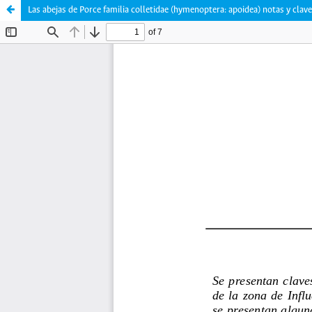
Las abejas de Porce familia colletidae (hymenoptera: apoidea) notas y clave