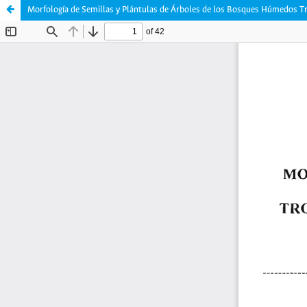
Morfología de Semillas y Plántulas de Árboles de los Bosques Húmedos Tro