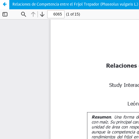
Relaciones de Competencia entre el Fríjol Trepador (Phaseolus vulgaris L.