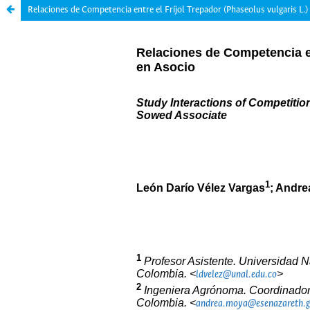
Relaciones de Competencia entre el Fríjol Trepador (Phaseolus vulgaris L.