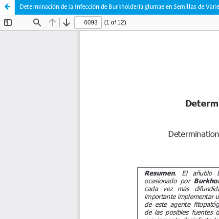
Determinación de la Infección de Burkholderia glumae en Semillas de Var