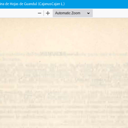
ina de Hojas de Guandul (CajanusCajan L.)