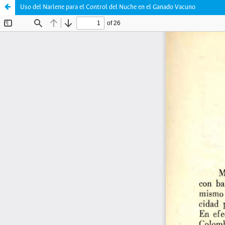
Uso del Narlene para el Control del Nuche en el Ganado Vacuno