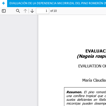
EVALUACIÓN DE LA DEPENDENCIA MICORRIZAL DEL PINO ROMERÓN (Nag