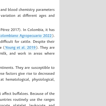
l and blood chemistry parameters
variation at different ages and
Pérez 2017). In Colombia, it has
 Colombiano Agropecuario 2022
).
fficult for cattle. Despite their
e (
Young et al. 2019
). They are
 milk, and work in areas where
ntinents. They are susceptible to
se factors give rise to decreased
t hematological, physiological,
 affect buffaloes. Because of the
ountries routinely use the ranges
ocyte, platelet, leukocyte, and