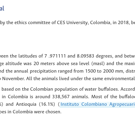
al
y the ethics committee of CES University, Colombia, in 2018, be
ween the latitudes of 7 .971111 and 8.09583 degrees, and betw
ge altitude was 20 meters above sea level (masl) and the ma
d the annual precipitation ranged from 1500 to 2000 mm, distr
o November. All the animals lived under the same environmental
 based on the Colombian population of water buffaloes. Accordi
n in Colombia is around 338,567 animals. Most of the buffalo
) and Antioquia (16.1%) (
Instituto Colombiano Agropecuar
loes in Colombia were chosen.