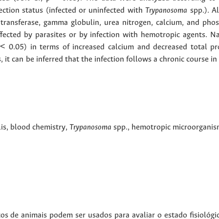
ection status (infected or uninfected with
Trypanosoma
spp.). Al
transferase, gamma globulin, urea nitrogen, calcium, and pho
ffected by parasites or by infection with hemotropic agents. N
p < 0.05) in terms of increased calcium and decreased total pr
it can be inferred that the infection follows a chronic course in 
is
,
blood chemistry
,
Trypanosoma
spp.
,
hemotropic microorgani
os de animais podem ser usados para avaliar o estado fisiológi