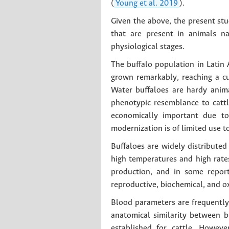
(
Young et al. 2019
).
Given the above, the present st
that are present in animals na
physiological stages.
The buffalo population in Latin
grown remarkably, reaching a c
Water buffaloes are hardy animal
phenotypic resemblance to cattle
economically important due to
modernization is of limited use t
Buffaloes are widely distributed
high temperatures and high rates 
production, and in some report
reproductive, biochemical, and ox
Blood parameters are frequently 
anatomical similarity between bu
established for cattle. Howeve