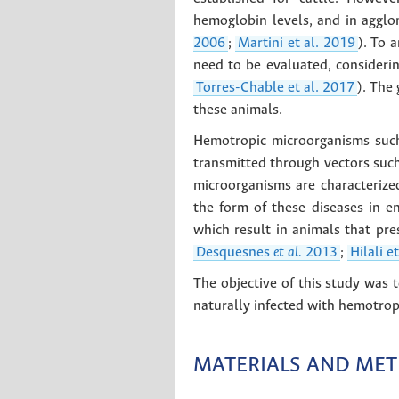
hemoglobin levels, and in agglo
2006
;
Martini et al. 2019
). To 
need to be evaluated, consideri
Torres-Chable et al. 2017
). The
these animals.
Hemotropic microorganisms su
transmitted through vectors suc
microorganisms are characterize
the form of these diseases in en
which result in animals that pr
Desquesnes
et al.
2013
;
Hilali e
The objective of this study was 
naturally infected with hemotro
MATERIALS AND ME