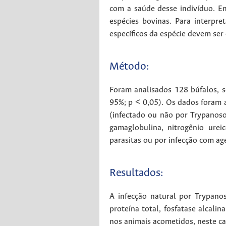
com a saúde desse indivíduo. E
espécies bovinas. Para interpre
específicos da espécie devem ser 
Método:
Foram analisados 128 búfalos, se
95%; p < 0,05). Os dados foram a
(infectado ou não por Trypanoso
gamaglobulina, nitrogênio urei
parasitas ou por infecção com a
Resultados:
A infecção natural por Trypano
proteína total, fosfatase alcali
nos animais acometidos, neste ca