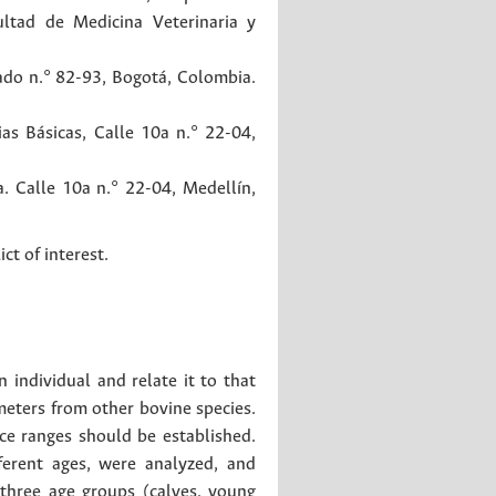
ultad de Medicina Veterinaria y
ado n.° 82-93, Bogotá, Colombia.
as Básicas, Calle 10a n.° 22-04,
. Calle 10a n.° 22-04, Medellín,
ct of interest.
 individual and relate it to that
meters from other bovine species.
nce ranges should be established.
ferent ages, were analyzed, and
 three age groups (calves, young