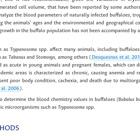
merated cell volume, that have been reported by some authors
analyze the blood parameters of naturally infected buffaloes, tr
ng the animals' ages and the environmental and geographical co
 growth in the buffalo population has not been accompanied by 
ch as
Trypanosoma
spp. affect many animals, including buffaloes
h as
Tabanus
and
Stomoxys,
among others (
Desquesnes et al. 20
d as acute in young animals and pregnant females, which can d
demic areas is characterized as chronic, causing anemia and re
esent poor body condition, cachexia, and death due to multior
t al. 2006
).
to determine the blood chemistry values in buffaloes
(Bubalus bu
pic microorganisms such as
Trypanosoma
spp.
THODS