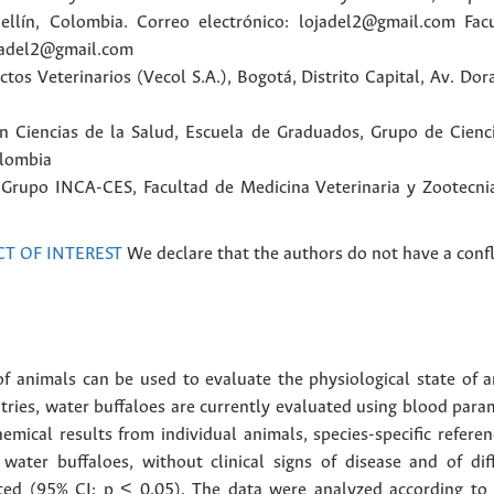
llín, Colombia. Correo electrónico: lojadel2@gmail.com
Fac
jadel2@gmail.com
s Veterinarios (Vecol S.A.), Bogotá, Distrito Capital, Av. Dor
 Ciencias de la Salud, Escuela de Graduados, Grupo de Cienci
lombia
 Grupo INCA-CES, Facultad de Medicina Veterinaria y Zootecnia
T OF INTEREST
We declare that the authors do not have a confli
f animals can be used to evaluate the physiological state of an
ntries, water buffaloes are currently evaluated using blood para
hemical results from individual animals, species-specific refere
ater buffaloes, without clinical signs of disease and of dif
ated (95% CI; p < 0.05). The data were analyzed according to