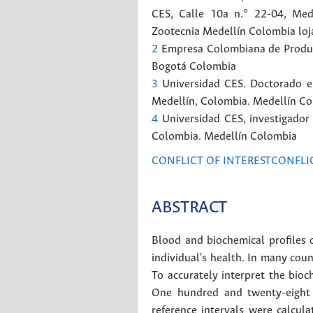
CES, Calle 10a n.° 22-04, Mede
Zootecnia
Medellín
Colombia
lo
2
Empresa Colombiana de Producto
Bogotá
Colombia
3
Universidad CES. Doctorado en
Medellín, Colombia.
Medellín
Co
4
Universidad CES, investigador
Colombia.
Medellín
Colombia
CONFLICT OF INTERESTCONFLIC
ABSTRACT
Blood and biochemical profiles o
individual's health. In many cou
To accurately interpret the bioc
One hundred and twenty-eight w
reference intervals were calcul