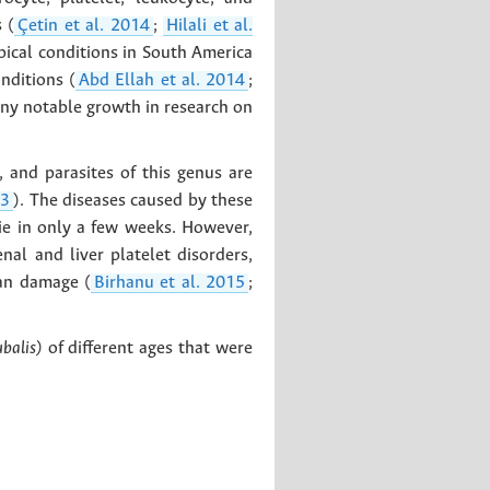
 (
Çetin et al. 2014
;
Hilali et al.
opical conditions in South America
nditions (
Abd Ellah et al. 2014
;
any notable growth in research on
, and parasites of this genus are
13
). The diseases caused by these
ie in only a few weeks. However,
nal and liver platelet disorders,
gan damage (
Birhanu et al. 2015
;
balis)
of different ages that were