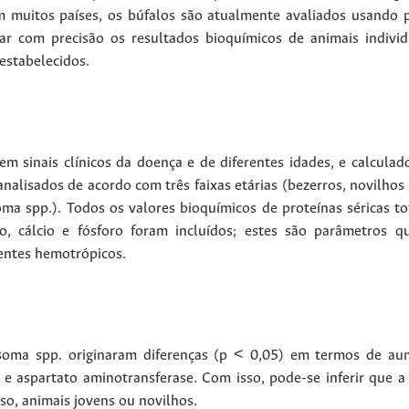
m muitos países, os búfalos são atualmente avaliados usando 
tar com precisão os resultados bioquímicos de animais individu
estabelecidos.
m sinais clínicos da doença e de diferentes idades, e calculado
nalisados de acordo com três faixas etárias (bezerros, novilhos 
ma spp.). Todos os valores bioquímicos de proteínas séricas tot
co, cálcio e fósforo foram incluídos; estes são parâmetros 
gentes hemotrópicos.
soma spp. originaram diferenças (p < 0,05) em termos de au
na e aspartato aminotransferase. Com isso, pode-se inferir que 
so, animais jovens ou novilhos.