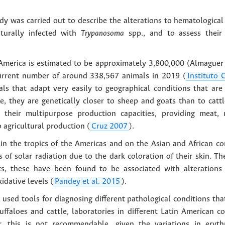
udy was carried out to describe the alterations to hematologica
turally infected with
Trypanosoma
spp., and to assess their 
 America is estimated to be approximately 3,800,000 (Almaguer 
urrent number of around 338,567 animals in 2019 (
Instituto
s that adapt very easily to geographical conditions that are di
, they are genetically closer to sheep and goats than to cattl
 their multipurpose production capacities, providing meat,
o agricultural production (
Cruz 2007
).
 in the tropics of the Americas and on the Asian and African co
of solar radiation due to the dark coloration of their skin. The
s, these have been found to be associated with alterations a
idative levels (
Pandey et al. 2015
).
used tools for diagnosing different pathological conditions that
ffaloes and cattle, laboratories in different Latin American c
r, this is not recommendable, given the variations in erythr