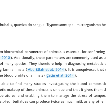
bubalis
,
química do sangue
,
Trypanosoma
spp.
,
microrganismo h
 biochemical parameters of animals is essential for confirming 
e 2010
). Additionally, these parameters are commonly used as us
s of many species. They therefore help in diagnosing metabolic d
g farm animals (
Abd Ellah et al. 2014
). It is unequivocal that
e blood profile of animals (
Çetin et al. 2014
).
able to find many studies investigating the blood compositi
tic makeup of these animals is unique and that it gives them the
peratures, and enabling them to manage the stress of temperat
ll-fed, buffaloes can produce twice as much milk as any other