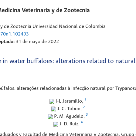
Medicina Veterinaria y de Zootecnia
a y de Zootecnia Universidad Nacional de Colombia
.v70n1.102493
eptado:
31 de mayo de 2022
in water buffaloes: alterations related to natural
úfalos: alterações relacionadas à infecção natural por Trypano
1
I-L
Jaramillo
,
2
J. C.
Tobon
,
3
P. M.
Agudelo
,
4
J. D.
Ruiz
,
aduados y Facultad de Medicina Veterinaria y Zootecnia, Grupo 