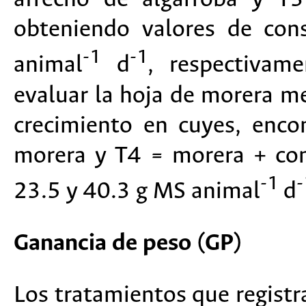
obteniendo valores de con
-1
-1
animal
d
, respectivam
evaluar la hoja de morera me
crecimiento en cuyes, enco
morera y T4 = morera + co
-1
-
23.5 y 40.3 g MS animal
d
Ganancia de peso (GP)
Los tratamientos que registr