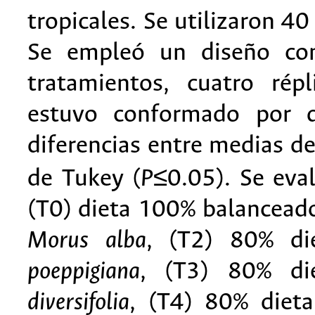
tropicales. Se utilizaron 4
Se empleó un diseño com
tratamientos, cuatro rép
estuvo conformado por d
diferencias entre medias de
de Tukey (
P
≤0.05). Se eva
(T0) dieta 100% balanceado
Morus alba
, (T2) 80% di
poeppigiana
, (T3) 80% di
diversifolia
, (T4) 80% diet