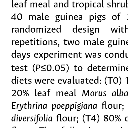
leaf meal and tropical shr
40 male guinea pigs of 
randomized design wit
repetitions, two male guin
days experiment was condu
test (
P
≤0.05) to determine
diets were evaluated: (T0)
20% leaf meal
Morus alb
Erythrina poeppigiana
flour;
diversifolia
flour; (T4) 80% 