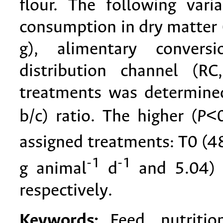
flour. The following var
consumption in dry matter 
g), alimentary convers
distribution channel (RC
treatments was determined
b/c) ratio. The higher (
P
<0
assigned treatments: T0 (
-1
-1
g animal
d
and 5.04) 
respectively.
Keywords:
Feed, nutrition