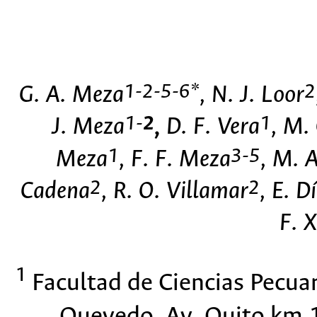
1-2-5-6*
2
G. A. Meza
, N. J. Loor
1-
2
1
J. Meza
,
D. F. Vera
, M.
1
3-5
Meza
, F. F. Meza
, M. 
2
2
Cadena
, R. O. Villamar
, E. D
F. 
1
Facultad de Ciencias Pecuar
Quevedo. Av. Quito km 