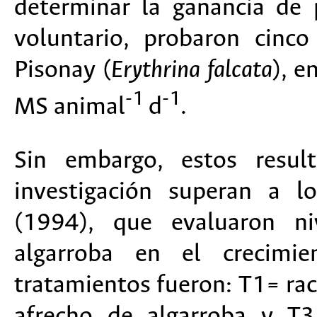
determinar la ganancia de
voluntario, probaron cinc
Pisonay (
Erythrina falcata
), 
-1
-1
MS animal
d
.
Sin embargo, estos resul
investigación superan a l
(1994), que evaluaron ni
algarroba en el crecimi
tratamientos fueron: T1= rac
afrecho de algarroba y T3