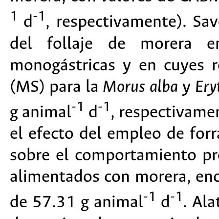
1
-1
d
, respectivamente). S
del follaje de morera e
monogástricas y en cuyes 
(MS) para la
Morus alba
y
Ery
-1
-1
g animal
d
, respectivame
el efecto del empleo de for
sobre el comportamiento pr
alimentados con morera, en
-1
-1
de 57.31 g animal
d
. Al