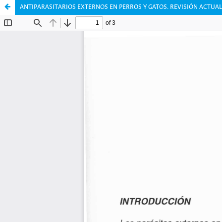
ANTIPARASITARIOS EXTERNOS EN PERROS Y GATOS. REVISIÓN ACTUA