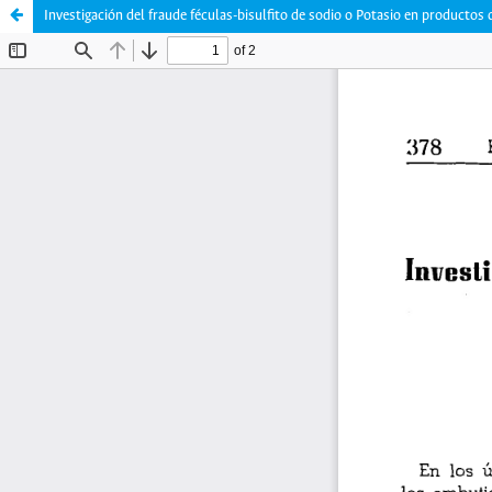
Investigación del fraude féculas-bisulfito de sodio o Potasio en productos 