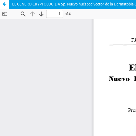
EL GENERO CRYPTOLUCILIA Sp. Nuevo huésped vector de la Dermatobia C