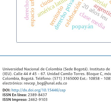
celebración 20 años ieu
espacio urbano
derecho privado
editorial
américa latina
argent
20 años ieu
territorio
clase media
popayán
Universidad Nacional de Colombia (Sede Bogotá). Instituto de
(IEU). Calle 44 # 45 – 67. Unidad Camilo Torres. Bloque C, mód
Colombia, Bogotá. Teléfono: (571) 3165000 Ext.: 10858 – 108
electrónico: revcep_bog@unal.edu.co
DOI:
http://dx.doi.org/10.15446/cep
ISSN En línea:
2389-8437
ISSN Impreso:
2462-9103