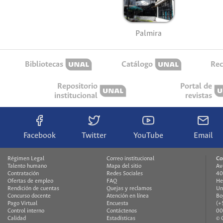
Palmira
Bibliotecas
Catálogo
Rec
Repositorio
Portal de
institucional
revistas
Facebook
Twitter
YouTube
Email
Régimen Legal
Correo institucional
Co
Talento humano
Mapa del sitio
Av
Contratación
Redes Sociales
40
Ofertas de empleo
FAQ
He
Rendición de cuentas
Quejas y reclamos
Un
Concurso docente
Atención en línea
Bo
Pago Virtual
Encuesta
(+
Control interno
Contáctenos
00
Calidad
Estadísticas
© 