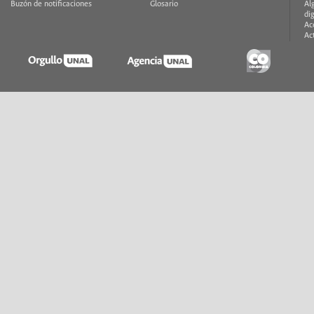
Buzón de notificaciones
Glosario
Al
di
Ac
Ac