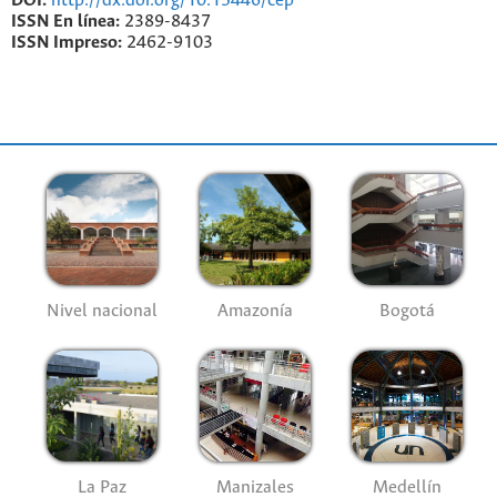
DOI:
http://dx.doi.org/10.15446/cep
ISSN En línea:
2389-8437
ISSN Impreso:
2462-9103
Nivel nacional
Amazonía
Bogotá
La Paz
Manizales
Medellín