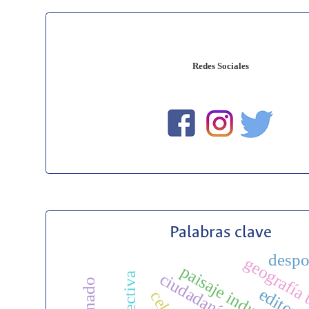
Redes Sociales
Palabras clave
despo
geografía
paisaje industrial
editoria