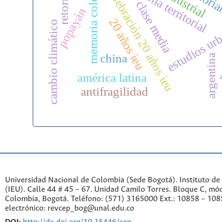
ciudadanía territorial
memoria colectiva
retornado
celebración 20 años ieu
clase media
popayán
20 años ieu
cambio climático
estudios ur
m
china
argentina
américa latina
antifragilidad
Universidad Nacional de Colombia (Sede Bogotá). Instituto de
(IEU). Calle 44 # 45 – 67. Unidad Camilo Torres. Bloque C, mód
Colombia, Bogotá. Teléfono: (571) 3165000 Ext.: 10858 – 108
electrónico: revcep_bog@unal.edu.co