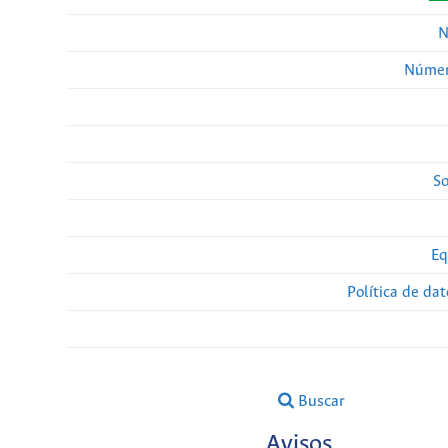
N
Númer
So
Eq
Política de da
Buscar
Avisos