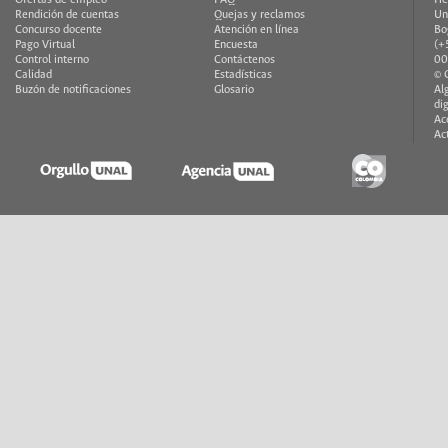
Ofertas de empleo
FAQ
He
Rendición de cuentas
Quejas y reclamos
Un
Concurso docente
Atención en línea
Bo
Pago Virtual
Encuesta
(+
Control interno
Contáctenos
00
Calidad
Estadísticas
© 
Buzón de notificaciones
Glosario
Al
di
Ac
Ac