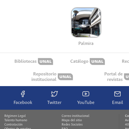
Palmira
Bibliotecas
Catálogo
Rec
Repositorio
Portal de
institucional
revistas
Facebook
Twitter
YouTube
Email
Régimen Legal
Correo institucional
Co
Talento humano
Mapa del sitio
Av
Contratación
Redes Sociales
40