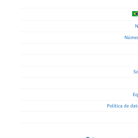
N
Númer
So
Eq
Política de da