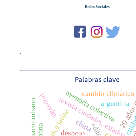
Redes Sociales
Palabras clave
memoria colectiva
cambio climático
popayán
20 años 
revista ciudades, estados y p
espacio urbano
argentina
cl
américa latina
cuid
china
editorial
despojo