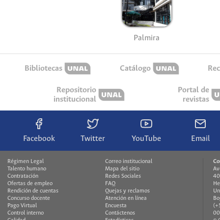
Palmira
Bibliotecas
Catálogo
Rec
Repositorio
Portal de
institucional
revistas
Facebook
Twitter
YouTube
Email
Régimen Legal
Correo institucional
Co
Talento humano
Mapa del sitio
Av
Contratación
Redes Sociales
40
Ofertas de empleo
FAQ
He
Rendición de cuentas
Quejas y reclamos
Un
Concurso docente
Atención en línea
Bo
Pago Virtual
Encuesta
(+
Control interno
Contáctenos
00