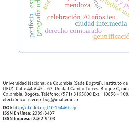
geografía urbana
estudios u
mendoza
celebración 20 años ieu
periferia
ciudad intermedia
derecho comparado
gentrificaci
Universidad Nacional de Colombia (Sede Bogotá). Instituto de
(IEU). Calle 44 # 45 – 67. Unidad Camilo Torres. Bloque C, mód
Colombia, Bogotá. Teléfono: (571) 3165000 Ext.: 10858 – 108
electrónico: revcep_bog@unal.edu.co
DOI:
http://dx.doi.org/10.15446/cep
ISSN En línea:
2389-8437
ISSN Impreso:
2462-9103