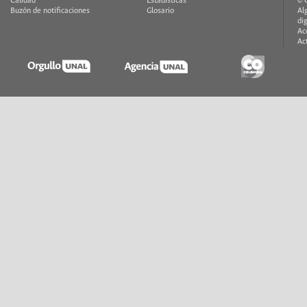
Calidad
Estadísticas
© 
Buzón de notificaciones
Glosario
Al
di
Ac
Ac