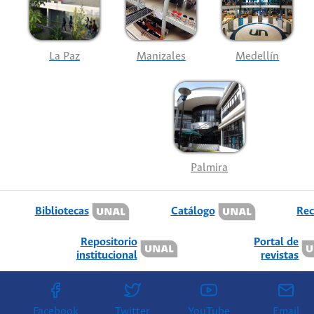
La Paz
Manizales
Medellín
Palmira
Bibliotecas
Catálogo
Rec
Repositorio
Portal de
institucional
revistas
Facebook
Twitter
YouTube
Email