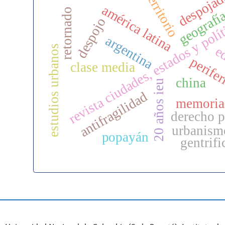
geografí
despoja
territorio
américa latina
retornado
despojo
revista ciudades, estados y polí
argentina
estudios urbanos
ed
perife
clase media
china
20 años ieu
antifragilidad
memoria 
derecho p
urbanism
popayán
gentrifi