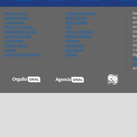
Régimen Legal
Correo institucional
Co
Talento humano
Mapa del sitio
Av
Contratación
Redes Sociales
40
Ofertas de empleo
FAQ
He
Rendición de cuentas
Quejas y reclamos
Un
Concurso docente
Atención en línea
Bo
Pago Virtual
Encuesta
(+
Control interno
Contáctenos
00
Calidad
Estadísticas
© 
Buzón de notificaciones
Glosario
Al
di
Ac
Ac