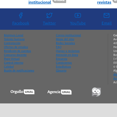
institucional
revistas
Facebook
Twitter
YouTube
Email
Régimen Legal
Correo institucional
Co
Talento humano
Mapa del sitio
Av
Contratación
Redes Sociales
40
Ofertas de empleo
FAQ
He
Rendición de cuentas
Quejas y reclamos
Un
Concurso docente
Atención en línea
Bo
Pago Virtual
Encuesta
(+
Control interno
Contáctenos
00
Calidad
Estadísticas
© 
Buzón de notificaciones
Glosario
Al
di
Ac
Ac