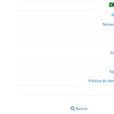
N
Númer
So
Eq
Política de da
Buscar