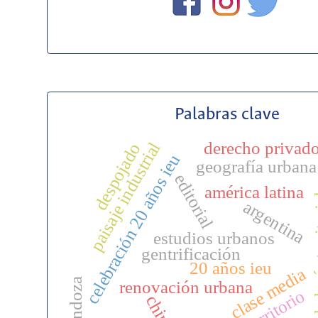
Palabras clave
derecho privad
paisaje industrial
despojado
celebración 20 años ieu
geografía urbana
editorial
américa latina
ciudadan
argentina
estudios urbanos
gentrificación
20 años ieu
clase media
mendoza
renovación urbana
territorio
china