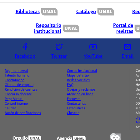
Bibliotecas
Catálogo
Rec
Repositorio
Portal de
institucional
revistas
Facebook
Twitter
YouTube
Email
Régimen Legal
Correo institucional
Co
Talento humano
Mapa del sitio
Av
Contratación
Redes Sociales
40
Ofertas de empleo
FAQ
He
Rendición de cuentas
Quejas y reclamos
Un
Concurso docente
Atención en línea
Bo
Pago Virtual
Encuesta
(+
Control interno
Contáctenos
00
Calidad
Estadísticas
© 
Buzón de notificaciones
Glosario
Al
di
Ac
Ac