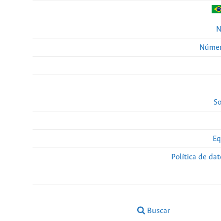
N
Númer
So
Eq
Política de da
Buscar