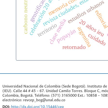
revista ciudades, estados y pol
celebración 20 años ieu
carbono neutralidad
memoria colectiva
gentrificación
estudios urbanos
editoria
clase media
20 años ieu
territorio
argentina
popayán
cuidado
retornado
Universidad Nacional de Colombia (Sede Bogotá). Instituto de
(IEU). Calle 44 # 45 – 67. Unidad Camilo Torres. Bloque C, mód
Colombia, Bogotá. Teléfono: (571) 3165000 Ext.: 10858 – 108
electrónico: revcep_bog@unal.edu.co
DOI:
http://dx.doi.org/10.15446/cep