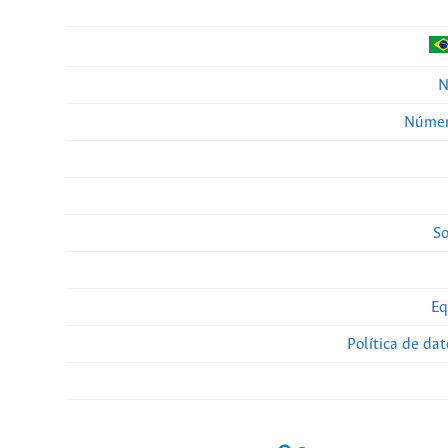
N
Númer
So
Eq
Política de da