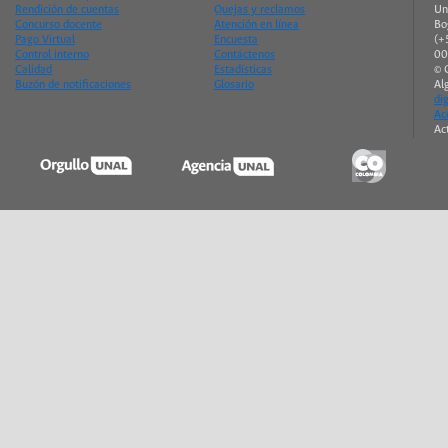
Rendición de cuentas
Quejas y reclamos
Un
Concurso docente
Atención en línea
Bo
Pago Virtual
Encuesta
(+
Control interno
Contáctenos
00
Calidad
Estadísticas
© 
Buzón de notificaciones
Glosario
Al
di
Ac
Ac