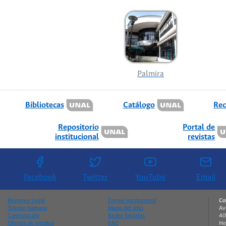
Palmira
Bibliotecas
Catálogo
Rec
Repositorio
Portal de
institucional
revistas
Facebook
Twitter
YouTube
Email
Régimen Legal
Correo institucional
Co
Talento humano
Mapa del sitio
Av
Contratación
Redes Sociales
40
Ofertas de empleo
FAQ
He