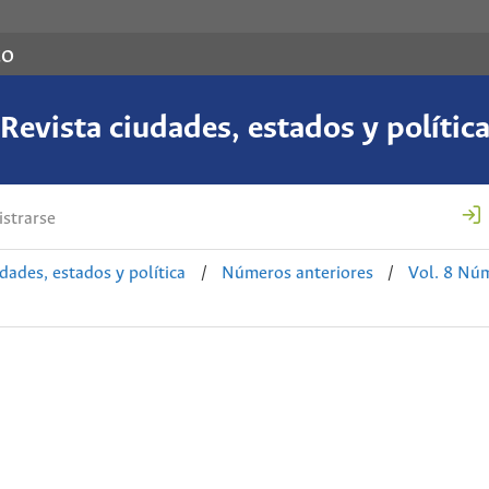
co
Revista ciudades, estados y polític
strarse
udades, estados y política
/
Números anteriores
/
Vol. 8 Núm