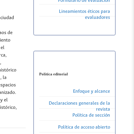
Formulario de evaluación
Lineamientos éticos para
evaluadores
 ciudad
aos de
iento
 el
rca,
,
histórico
Política editorial
, la
espacios
Enfoque y alcance
anizado.
y el
Declaraciones generales de la
istórico,
revista
Política de sección
Política de acceso abierto