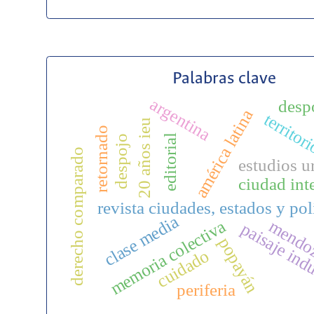
Palabras clave
argentina
desp
américa latina
territor
20 años ieu
retornado
editorial
despojo
derecho comparado
estudios u
ciudad int
revista ciudades, estados y pol
clase media
mendo
memoria colectiva
paisaje indu
popayán
cuidado
periferia