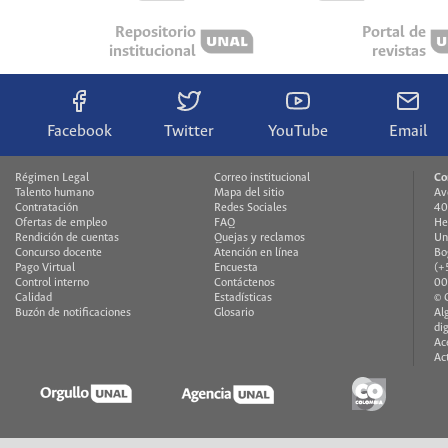
Repositorio
Portal de
institucional
revistas
Facebook
Twitter
YouTube
Email
Régimen Legal
Correo institucional
Co
Talento humano
Mapa del sitio
Av
Contratación
Redes Sociales
40
Ofertas de empleo
FAQ
He
Rendición de cuentas
Quejas y reclamos
Un
Concurso docente
Atención en línea
Bo
Pago Virtual
Encuesta
(+
Control interno
Contáctenos
00
Calidad
Estadísticas
© 
Buzón de notificaciones
Glosario
Al
di
Ac
Ac