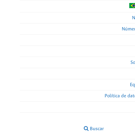
N
Númer
So
Eq
Política de da
Buscar