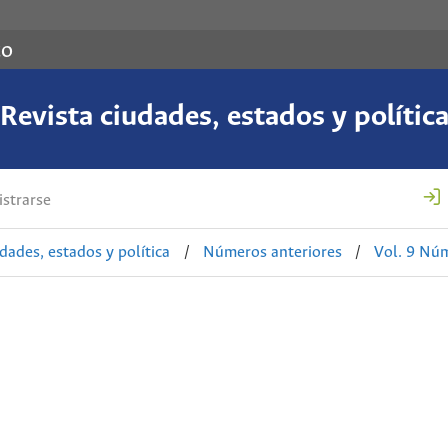
co
Revista ciudades, estados y polític
strarse
udades, estados y política
/
Números anteriores
/
Vol. 9 Núm