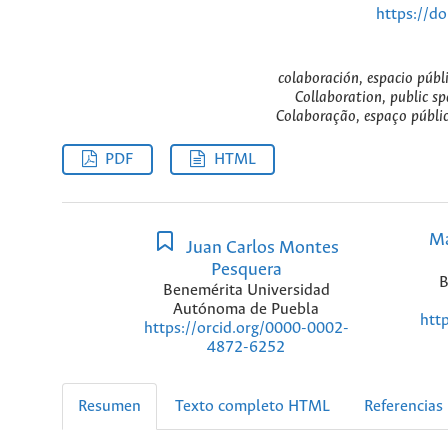
https://d
colaboración, espacio públi
Collaboration, public spa
Colaboração, espaço públic
PDF
HTML
Ma
Juan Carlos Montes
Pesquera
B
Benemérita Universidad
Autónoma de Puebla
htt
https://orcid.org/0000-0002-
4872-6252
Resumen
Texto completo HTML
Referencias