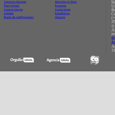
H
Concurso docente
Atención en línea
Un
Pago Virtual
Encuesta
B
Control interno
Contáctenos
C
Calidad
Estadísticas
(+
Buzón de notificaciones
Glosario
2
©
A
re
di
Ac
Ac
31