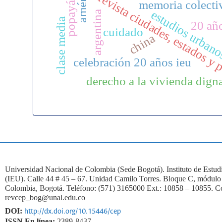
revista ciudades, estados y 
popayán
memoria colecti
estudios urban
argentina
clase media
20 añ
cuidado
china
celebración 20 años ieu
derecho a la vivienda dign
Universidad Nacional de Colombia (Sede Bogotá). Instituto de Estu
(IEU). Calle 44 # 45 – 67. Unidad Camilo Torres. Bloque C, módulo 
Colombia, Bogotá. Teléfono: (571) 3165000 Ext.: 10858 – 10855. Co
revcep_bog@unal.edu.co
DOI:
http://dx.doi.org/10.15446/cep
ISSN En línea:
2389-8437