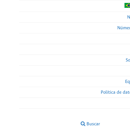
N
Númer
So
Eq
Política de da
Buscar