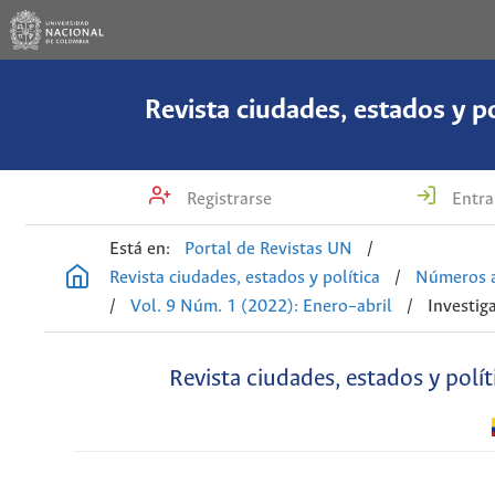
Revista ciudades, estados y po
Registrarse
Entra
Está en:
Portal de Revistas UN
/
Revista ciudades, estados y política
/
Números a
/
Vol. 9 Núm. 1 (2022): Enero–abril
/
Investig
Revista ciudades, estados y polít