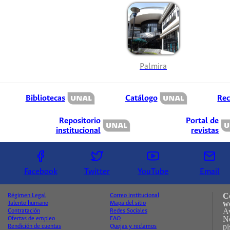
Palmira
Bibliotecas
Catálogo
Rec
Repositorio
Portal de
institucional
revistas
Facebook
Twitter
YouTube
Email
C
Régimen Legal
Correo institucional
w
Talento humano
Mapa del sitio
A
Contratación
Redes Sociales
No
Ofertas de empleo
FAQ
pi
Rendición de cuentas
Quejas y reclamos