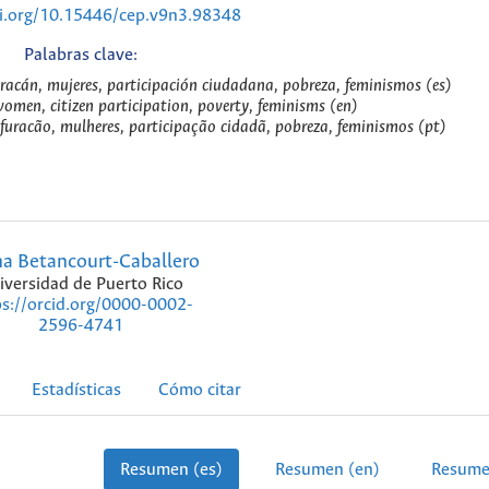
oi.org/10.15446/cep.v9n3.98348
Palabras clave:
uracán, mujeres, participación ciudadana, pobreza, feminismos (es)
women, citizen participation, poverty, feminisms (en)
furacão, mulheres, participação cidadã, pobreza, feminismos (pt)
a Betancourt-Caballero
iversidad de Puerto Rico
ps://orcid.org/0000-0002-
2596-4741
Estadísticas
Cómo citar
Resumen (es)
Resumen (en)
Resume