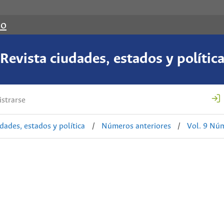
co
Revista ciudades, estados y polític
strarse
udades, estados y política
/
Números anteriores
/
Vol. 9 Núm