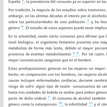
2
España
, la prevalencia del consumo ya es superior en la
Por tradición, la mayoría de los estudios sobre trastorno
embargo, en las últimas décadas el interés por el alcohol
3
sobre las particularidades de esta población
y ha favo
4
género
. El estudio de estos aspectos puede tener implic
En la actualidad, existe cierto consenso para afirmar que 
nivel biológico, el organismo femenino presenta una mayo
metaboliza de forma más lenta, debido al mayor porcent
5
,
6
presencia de enzimas metabolizantes
. Por tal razón,
mayor concentración sanguínea que en el hombre.
Estas predisposiciones generan en las mujeres un mayor r
hecho, en comparación con los hombres, las mujeres alcoh
causas incluyen enfermedades cardíacas, derrame cerebral,
riesgo de sufrir algún tipo de lesión -consecuencia de caíd
hasta tres unidades de bebida es similar para ambos género
7
partir de dicho umbral
. El consumo de alcohol también 
10
11
género como la osteoporosis
, la infertilidad
y el cá