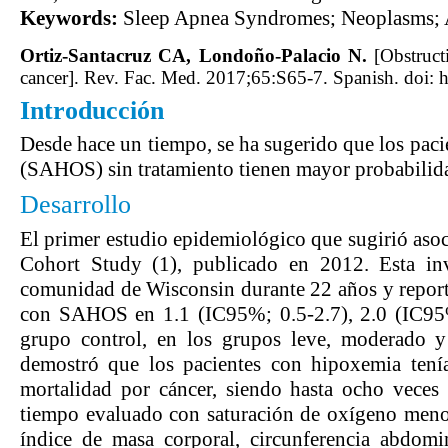
Keywords:
Sleep Apnea Syndromes; Neoplasms; A
Ortiz-Santacruz CA, Londoño-Palacio N.
[Obstruct
cancer]. Rev. Fac. Med. 2017;65:S65-7. Spanish. doi:
Introducción
Desde hace un tiempo, se ha sugerido que los pac
(SAHOS) sin tratamiento tienen mayor probabilidad
Desarrollo
El primer estudio epidemiológico que sugirió asoc
Cohort Study (1), publicado en 2012. Esta in
comunidad de Wisconsin durante 22 años y reportó
con SAHOS en 1.1 (IC95%; 0.5-2.7), 2.0 (IC95%
grupo control, en los grupos leve, moderado y 
demostró que los pacientes con hipoxemia tenía
mortalidad por cáncer, siendo hasta ocho vece
tiempo evaluado con saturación de oxígeno menor
índice de masa corporal, circunferencia abdomi