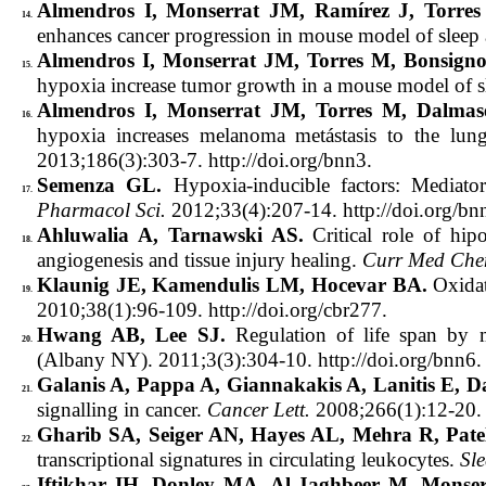
Almendros I, Monserrat JM, Ramírez J, Torre
14.
enhances cancer progression in mouse model of sleep
Almendros I, Monserrat JM, Torres M, Bonsign
15.
hypoxia increase tumor growth in a mouse model of s
Almendros I, Monserrat JM, Torres M, Dalma
16.
hypoxia increases melanoma metástasis to the lu
2013;186(3):303-7. http://doi.org/bnn3.
Semenza GL.
Hypoxia-inducible factors: Mediator
17.
Pharmacol Sci.
2012;33(4):207-14. http://doi.org/bn
Ahluwalia A, Tarnawski AS.
Critical role of hip
18.
angiogenesis and tissue injury healing.
Curr Med Che
Klaunig JE, Kamendulis LM, Hocevar BA.
Oxidat
19.
2010;38(1):96-109. http://doi.org/cbr277.
Hwang AB, Lee SJ.
Regulation of life span by 
20.
(Albany NY). 2011;3(3):304-10. http://doi.org/bnn6.
Galanis A, Pappa A, Giannakakis A, Lanitis E, D
21.
signalling in cancer.
Cancer Lett.
2008;266(1):12-20. h
Gharib SA, Seiger AN, Hayes AL, Mehra R, Pate
22.
transcriptional signatures in circulating leukocytes.
Sl
Iftikhar IH, Donley MA, Al-Jaghbeer M, Monser