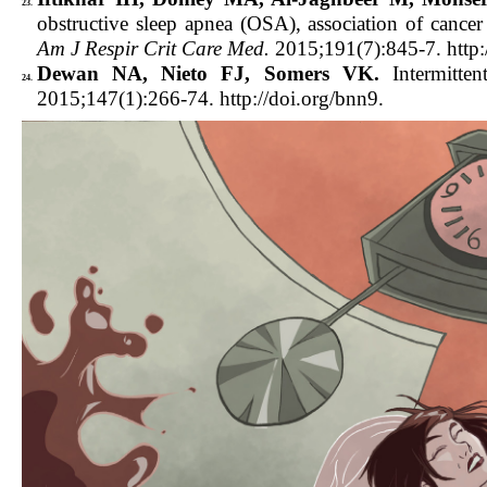
23.
obstructive sleep apnea (OSA), association of canc
Am J Respir Crit Care Med.
2015;191(7):845-7. http:
Dewan NA, Nieto FJ, Somers VK.
Intermitten
24.
2015;147(1):266-74. http://doi.org/bnn9.