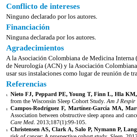
Conflicto de intereses
Ninguno declarado por los autores.
Financiación
Ninguna declarada por los autores.
Agradecimientos
A la Asociación Colombiana de Medicina Interna
de Neurología (ACN) y la Asociación Colombiana d
usar sus instalaciones como lugar de reunión de tr
Referencias
Nieto FJ, Peppard PE, Young T, Finn L, Hla KM,
1.
from the Wisconsin Sleep Cohort Study.
Am J Respir 
Campos-Rodríguez F, Martínez-García MA, Mar
2.
Association between obstructive sleep apnea and cance
Care Med.
2013;187(1):99-105.
Christensen AS, Clark A, Salo P, Nymann P, Lange
3.
risk of cancer: A prospective cohort study.
Sleep
. 2013