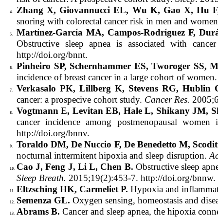
Zhang X, Giovannucci EL, Wu K, Gao X, Hu F
4.
snoring with colorectal cancer risk in men and wome
Martínez-García MA, Campos-Rodríguez F, Dur
5.
Obstructive sleep apnea is associated with cance
http://doi.org/bnnt.
Pinheiro SP, Schernhammer ES, Tworoger SS, M
6.
incidence of breast cancer in a large cohort of women
Verkasalo PK, Lillberg K, Stevens RG, Hublin
7.
cancer: a prospecive cohort study.
Cancer Res.
2005;6
Vogtmann E, Levitan EB, Hale L, Shikany JM, 
8.
cancer incidence among postmenopausal women i
http://doi.org/bnnv.
Toraldo DM, De Nuccio F, De Benedetto M, Scoditt
9.
nocturnal inttermitent hipoxia and sleep disruption.
Ac
Cao J, Feng J, Li L, Chen B.
Obstructive sleep apn
10.
Sleep Breath.
2015;19(2):453-7. http://doi.org/bnnw.
Eltzsching HK, Carmeliet P.
Hypoxia and inflamma
11.
Semenza GL.
Oxygen sensing, homeostasis and dise
12.
Abrams B.
Cancer and sleep apnea, the hipoxia conn
13.