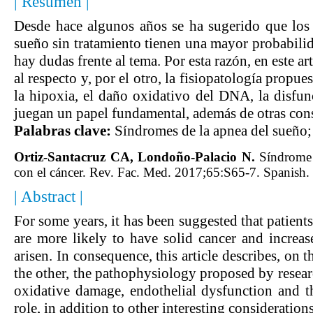
| Resumen |
Desde hace algunos años se ha sugerido que los
sueño sin tratamiento tienen una mayor probabilid
hay dudas frente al tema. Por esta razón, en este a
al respecto y, por el otro, la fisiopatología propu
la hipoxia, el daño oxidativo del DNA, la disfunc
juegan un papel fundamental, además de otras cons
Palabras clave:
Síndromes de la apnea del sueño;
Ortiz-Santacruz CA, Londoño-Palacio N.
Síndrome 
con el cáncer. Rev. Fac. Med. 2017;65:S65-7. Spanish
| Abstract |
For some years, it has been suggested that patien
are more likely to have solid cancer and increa
arisen. In consequence, this article describes, on
the other, the pathophysiology proposed by resea
oxidative damage, endothelial dysfunction and t
role, in addition to other interesting considerations