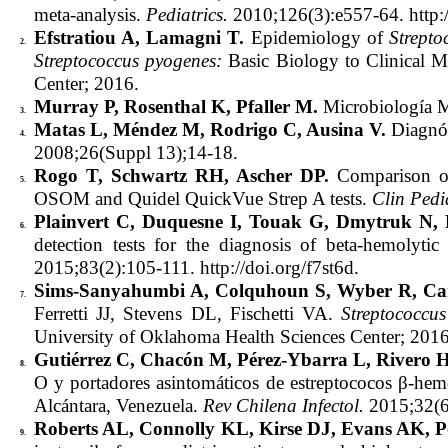
meta-analysis.
Pediatrics.
2010;126(3):e557-64. http:/
Efstratiou A, Lamagni T.
Epidemiology of
Strepto
2.
Streptococcus pyogenes:
Basic Biology to Clinical M
Center; 2016.
Murray P, Rosenthal K, Pfaller M.
Microbiología 
3.
Matas L, Méndez M, Rodrigo C, Ausina V.
Diagnós
4.
2008;26(Suppl 13);14-18.
Rogo T, Schwartz RH, Ascher DP.
Comparison of
5.
OSOM and Quidel QuickVue Strep A tests.
Clin Pedi
Plainvert C, Duquesne I, Touak G, Dmytruk N,
6.
detection tests for the diagnosis of beta-hemolyti
2015;83(2):105-111. http://doi.org/f7st6d.
Sims-Sanyahumbi A, Colquhoun S, Wyber R, Ca
7.
Ferretti JJ, Stevens DL, Fischetti VA.
Streptococcu
University of Oklahoma Health Sciences Center; 2016
Gutiérrez C, Chacón M, Pérez-Ybarra L, Rivero H
8.
O y portadores asintomáticos de estreptococos β-hemo
Alcántara, Venezuela.
Rev Chilena Infectol.
2015;32(6)
Roberts AL, Connolly KL, Kirse DJ, Evans AK, P
9.