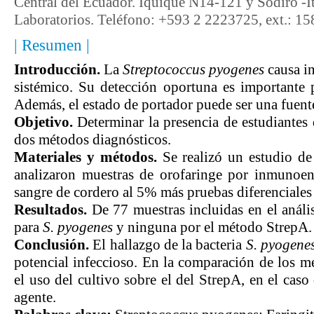
Central del Ecuador. Iquique N14-121 y Sodiro -It
Laboratorios. Teléfono: +593 2 2223725, ext.: 15
| Resumen |
Introducción.
La
Streptococcus pyogenes
causa in
sistémico. Su detección oportuna es importante p
Además, el estado de portador puede ser una fuente
Objetivo.
Determinar la presencia de estudiantes
dos métodos diagnósticos.
Materiales
y métodos.
Se realizó un estudio de
analizaron muestras de orofaringe por inmunoen
sangre de cordero al 5% más pruebas diferenciales 
Resultados.
De 77 muestras incluidas en el anális
para
S. pyogenes
y ninguna por el método StrepA.
Conclusión.
El hallazgo de la bacteria
S. pyogene
potencial infeccioso. En la comparación de los mé
el uso del cultivo sobre el del StrepA, en el caso
agente.