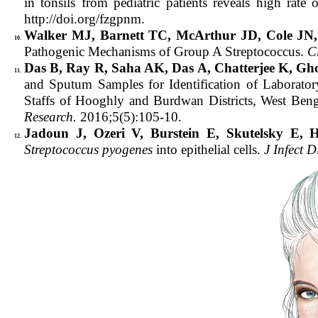
in tonsils from pediatric patients reveals high rate
http://doi.org/fzgpnm.
Walker MJ, Barnett TC, McArthur JD, Cole JN
10.
Pathogenic Mechanisms of Group A Streptococcus.
C
Das B, Ray R, Saha AK, Das A, Chatterjee K, Gh
11.
and Sputum Samples for Identification of Laborator
Staffs of Hooghly and Burdwan Districts, West Beng
Research.
2016;5(5):105-10.
Jadoun J, Ozeri V, Burstein E, Skutelsky E, 
12.
Streptococcus pyogenes
into epithelial cells.
J Infect D