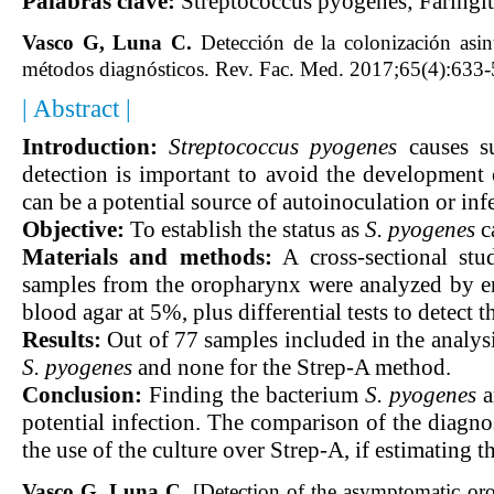
Palabras clave:
Streptococcus pyogenes; Faringit
Vasco G, Luna C.
Detección de la colonización asi
métodos diagnósticos. Rev. Fac. Med. 2017;65(4):633-
| Abstract |
Introduction:
Streptococcus pyogenes
causes su
detection is important to avoid the development o
can be a potential source of autoinoculation or inf
Objective:
To establish the status as
S. pyogenes
c
Materials and methods:
A cross-sectional stu
samples from the oropharynx were analyzed by e
blood agar at 5%, plus differential tests to detect 
Results:
Out of 77 samples included in the analysi
S. pyogenes
and none for the Strep-A method.
Conclusion:
Finding the bacterium
S. pyogenes
a
potential infection. The comparison of the diagno
the use of the culture over Strep-A, if estimating th
Vasco G, Luna C.
[Detection of the asymptomatic o