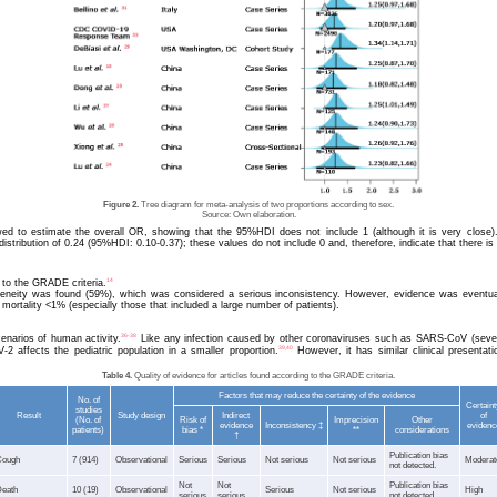
Figure 2.
Tree diagram for meta-analysis of two proportions according to sex.
Source: Own elaboration.
owed to estimate the overall OR, showing that the 95%HDI does not include 1 (although it is very close)
ribution of 0.24 (95%HDI: 0.10-0.37); these values do not include 0 and, therefore, indicate that there is
14
 to the GRADE criteria.
geneity was found (59%), which was considered a serious inconsistency. However, evidence was eventually
mortality <1% (especially those that included a large number of patients).
36-38
enarios of human activity.
Like any infection caused by other coronaviruses such as SARS-CoV (seve
39,40
 affects the pediatric population in a smaller proportion.
However, it has similar clinical presentati
Table 4.
Quality of evidence for articles found according to the GRADE criteria.
Factors that may reduce the certainty of the evidence
No. of
Certaint
studies
Result
Study design
Indirect
of
(No. of
Risk of
Imprecision
Other
evidence
Inconsistency ‡
evidenc
patients)
bias *
**
considerations
†
Publication bias
ough
7 (914)
Observational
Serious
Serious
Not serious
Not serious
Moderat
not detected.
Not
Not
Publication bias
eath
10 (19)
Observational
Serious
Not serious
High
serious
serious
not detected.