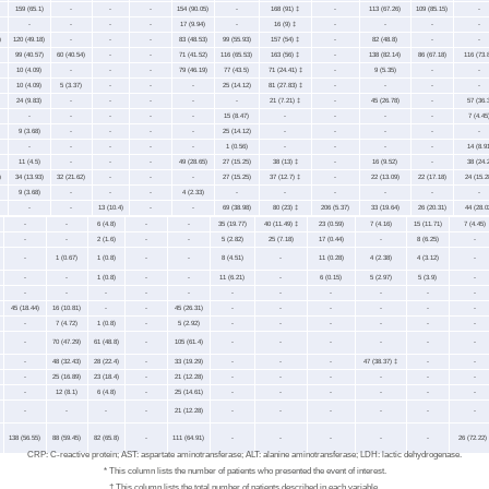
159 (65.1)
-
-
-
154 (90.05)
-
168 (91) ‡
-
113 (67.26)
109 (85.15)
-
-
-
-
-
17 (9.94)
-
16 (9) ‡
-
-
-
-
)
120 (49.18)
-
-
-
83 (48.53)
99 (55.93)
157 (54) ‡
-
82 (48.8)
-
-
99 (40.57)
60 (40.54)
-
-
71 (41.52)
116 (65.53)
163 (56) ‡
-
138 (82.14)
86 (67.18)
116 (73.
10 (4.09)
-
-
-
79 (46.19)
77 (43.5)
71 (24.41) ‡
-
9 (5.35)
-
-
10 (4.09)
5 (3.37)
-
-
-
25 (14.12)
81 (27.83) ‡
-
-
-
-
24 (9.83)
-
-
-
-
-
21 (7.21) ‡
-
45 (26.78)
-
57 (36.3
-
-
-
-
-
15 (8.47)
-
-
-
-
7 (4.45
9 (3.68)
-
-
-
-
25 (14.12)
-
-
-
-
-
-
-
-
-
-
1 (0.56)
-
-
-
-
14 (8.91
11 (4.5)
-
-
-
49 (28.65)
27 (15.25)
38 (13) ‡
-
16 (9.52)
-
38 (24.2
)
34 (13.93)
32 (21.62)
-
-
-
27 (15.25)
37 (12.7) ‡
-
22 (13.09)
22 (17.18)
24 (15.2
9 (3.68)
-
-
-
4 (2.33)
-
-
-
-
-
-
-
-
13 (10.4)
-
-
69 (38.98)
80 (23) ‡
206 (5.37)
33 (19.64)
26 (20.31)
44 (28.0
-
-
6 (4.8)
-
-
35 (19.77)
40 (11.49) ‡
23 (0.59)
7 (4.16)
15 (11.71)
7 (4.45)
-
-
2 (1.6)
-
-
5 (2.82)
25 (7.18)
17 (0.44)
-
8 (6.25)
-
-
1 (0.67)
1 (0.8)
-
-
8 (4.51)
-
11 (0.28)
4 (2.38)
4 (3.12)
-
-
-
1 (0.8)
-
-
11 (6.21)
-
6 (0.15)
5 (2.97)
5 (3.9)
-
-
-
-
-
-
-
-
-
-
-
-
45 (18.44)
16 (10.81)
-
-
45 (26.31)
-
-
-
-
-
-
-
7 (4.72)
1 (0.8)
-
5 (2.92)
-
-
-
-
-
-
-
70 (47.29)
61 (48.8)
-
105 (61.4)
-
-
-
-
-
-
-
48 (32.43)
28 (22.4)
-
33 (19.29)
-
-
-
47 (38.37) ‡
-
-
-
25 (16.89)
23 (18.4)
-
21 (12.28)
-
-
-
-
-
-
-
12 (8.1)
6 (4.8)
-
25 (14.61)
-
-
-
-
-
-
-
-
-
-
21 (12.28)
-
-
-
-
-
-
138 (56.55)
88 (59.45)
82 (65.8)
-
111 (64.91)
-
-
-
-
-
26 (72.22) 
CRP: C-reactive protein; AST: aspartate aminotransferase; ALT: alanine aminotransferase; LDH: lactic dehydrogenase.
* This column lists the number of patients who presented the event of interest.
† This column lists the total number of patients described in each variable.