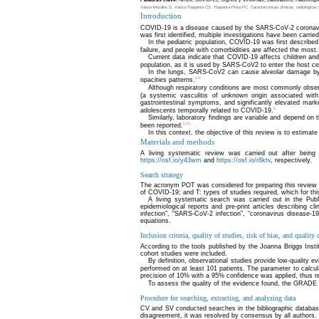
Vasco-Morales S, Vasco-Toapanta CS, Toapanta-Pinta PC. Características clínicas, radiológicas y
Introduction
COVID-19 is a disease caused by the SARS-CoV-2 coronavir
was first identified, multiple investigations have been carried
In the pediatric population, COVID-19 was first describe
failure, and people with comorbidities are affected the most.
Current data indicate that COVID-19 affects children an
population, as it is used by SARS-CoV2 to enter the host cel
In the lungs, SARS-CoV2 can cause alveolar damage by 
4-6
opacities patterns.
Although respiratory conditions are most commonly obse
(a systemic vasculitis of unknown origin associated with b
gastrointestinal symptoms, and significantly elevated mar
9
adolescents temporally related to COVID-19.
Similarly, laboratory findings are variable and depend on 
5,10
been reported.
In this context, the objective of this review is to estimate
Materials and methods
A living systematic review was carried out after being
https://osf.io/y43wm
and
https://osf.io/r8ktv
, respectively.
Search strategy
The acronym POT was considered for preparing this review as 
of COVID-19; and T: types of studies required, which for thi
A living systematic search was carried out in the Pu
epidemiological reports and pre-print articles describing c
infection”, “SARS-CoV-2 infection”, “coronavirus disease-19
equations.
Inclusion criteria, quality of studies, risk of bias, and quality
According to the tools published by the Joanna Briggs Institute
cohort studies were included.
By definition, observational studies provide low-quality e
performed on at least 101 patients. The parameter to calcu
precision of 10% with a 95% confidence was applied, thus re
To assess the quality of the evidence found, the GRADE 
Procedure for searching, extracting, and analyzing data
CV and SV conducted searches in the bibliographic databases, 
disagreement, it was resolved by consensus by all authors. 