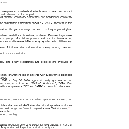
9n1.90222.
onsequences worldwide due to its rapid spread, so, since it
ficant advances in this regard.
 to moderate respiratory symptoms and occasional respiratory
the angiotensin-converting enzyme 2 (ACE2) receptor in this
it on the gas-exchange surface, resulting in ground-glass
7
rrhea,
rash-like skin lesions, and even Kawasaki syndrome
hat groups of children present with cardiac involvement,
known as multisystem inflammatory syndrome in children and
markers of inflammation and infection, among others, have also
logical characteristics.
r. The study registration and protocol are available at
ratory characteristics of patients with a confirmed diagnosis
ional.
1, 2020 to July 20, 2020; types of study: government and
 unrestricted; search terms: “2019-nCoV disease”, “2019-nCoV
ed with the operators “OR” and “AND” to establish the search
se series, cross-sectional studies, systematic reviews, and
rticles that scored ≥70% after the critical appraisal and were
13
fever and cough are found in approximately 50% of cases;
a
variables.
derate, and high.
ed inclusion criteria to select full-text articles; in case of
frequentist and Bayesian statistical analyzes.