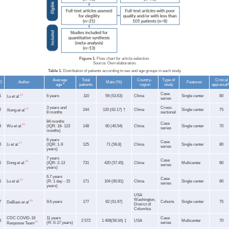
Figure 1.
Flow chart for article selection.
Source: Own elaboration.
Table 1.
Distribution of patients according to sex and age groups in each study.
Average
Total
Country-
Type of
Critical
D
Author
Male (%)
Features
age *
patients
region
study
appraisa
Case
1
24
6 years
110
59 (53.63)
China
Single center
80
Lu
et al.
series
3 years and
Cross-
2
25
244
120 (62.17) †
China
Single center
75
Xiong
et al.
8 months
sectional
84 months
Case
26
Wu
et al.
3
(IQR: 18- 123
148
60 (40.54)
China
Single center
70
series
months)
6 years
Case
27
Li
et al.
4
(IQR: 1-9
125
71 (56.8)
China
Single center
80
series
years)
7 years
Case
28
Dong
et al.
5
(IQR: 2-13
731
420 (57.45)
China
Multicenter
80
series
years)
6.7 years
Case
10
Lu
et al.
6
(R: 1 day - 15
171
104 (60.81)
China
Single center
80
series
years)
USA
Washington,
7
29
9.6 years
177
92 (51.97)
Cohorts
Single center
75
DeBiasi
et al.
District of
Columbia
CDC COVID-19
11 years
Case
8
2 572
1 408(56.54) ‡
USA
Multicenter
70
30
(R: 0-17 years)
series
Response Team