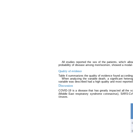
All studies reported the sex of the patients, which all
probability of disease among men/women, showed a modal dist
Quality of evidence
Table 4 summarizes the quality of evidence found according
When analyzing the variable death, a significant hetero
variable was described had a high quality and most reported 
Discussion
COVID-19 is a disease that has greatly impacted all the sc
(Middle East respiratory syndrome coronavirus), SARS-CoV-2
viruses.
C
D