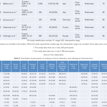
11 years
Case
31
Bellino
et al.
9
(IQR: 5-15
3 836
1 970 (51.35)
Italy
Multicenter
70
series
years)
5 years
Case
32
Garazzino
et al.
0
(IQR: 0.3-9.6
168
94 (55.95)
Italy
Multicenter
80
series
years)
Case
1
33
-
128
64 (50)
Germany
Multicenter
80
Armann
et al.
series
1 year
Case
34
Gaborieau
et al.
2
(R: 0.12-10
157
94 (59.87)
France
Multicenter
80
series
years)
5 years
Case
35
Götzinger
et al.
3
(IQR: 0.5-12
585
311 (53.16)
Europe
Multicenter
80
series
years)
ID=study identification number; R: range; IQR: interquartile range.
es are included in the studies. When the study reported the median age, the interquartile range was included. Some data were conv
† This study describes sex in only 193 participants.
‡ This study describes sex in only 2 490 participants.
Source: Own elaboration.
Table 2.
Distribution of participants according to clinical, laboratory and radiological characteristics.
CDC
.
Xiong
et
Wu
et
Li
et
Dong
et
Lu
et
DeBiasi
COVID-19
Bellino
et
Garazzino
Armann
Gabori
al.
25
al.
26
al.
27
al.
28
al.
10
et al.
29
Response
al.
31
et al.
32
et al.
33
et al
.
3
n (%)
n (%)
n (%)
n (%)
n (%)
n (%)
Team30
n (%)
n (%)
n (%)
n (%)
n (%)
77 (31.55)
-
49 (39.2)
86 (11.76)
31 (18.12)
43 (24.29)
398 (15.47)
-
66 (39.28)
47 (36.71)
90 (57.3
24 (9.83)
-
22 (17.6)
137 (18.74)
40 (23.39)
26 (14.68)
291 (11.31)
-
38 (22.61)
37 (28.9)
15 (9.55
48 (19.67)
-
42 (33.6)
171 (23.39)
58 (33.91)
23 (12.99)
682 (26.51)
-
24 (14.28)
18 (14.06)
16 (10.1
46 (18.85)
-
12 (9.6)
337 (46.1)
42 (24.56)
73 (41.24)
813 (31.6)
-
40 (23.8)
26 (20.31)
36 (22.9
)
51 (20.9)
45 (30.4)
21 (16.8)
94 (12.85)
-
-
-
785 (38.99) ‡
-
22 (17.18)
-
)
50 (20.49)
60 (40.54)
27 (21.6)
315 (43.09)
-
-
-
492 (24.38) ‡
-
52 (40.62)
-
132 (54.09)
88 (59.45)
-
300 (41.03)
-
44 (24.85)
-
1242 (32.37)
-
20 (15.62)
-
7 (2.86)
6 (4.05)
77 (61.6)
-
-
35 (19.77)
147 (19.7) ‡
79 (3.87)
-
19 (14.84)
-
4 (1.63)
3 (2.02)
-
3 (0.41)
-
9 (5.08)
15 (2) ‡
7 (0.28)
-
16 (12.5)
16 (10.1
1 (0.4)
2 (1.35)
-
1 (0.13)
1 (0.58)
0
3 (0.11)
4 (0.1)
-
1 (0.78)
3 (1.91