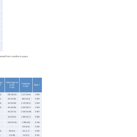
erted from months to years.
eau
Götzinger
et
Patients
4
al.
35
Total †
n (%)*
n (%)
2)
230 (39.31)
1 117 (24.8)
4 504
)
62 (10.59)
692 (15.3)
4 504
9)
94 (16.06)
1 176 (26.1)
4 504
2)
94 (16.06)
1 519 (33.7)
4 504
92 (15.72)
1 139 (19.28)
5 907
313 (53.5)
1 390 (23.7)
5 856
143 (24.44)
1 969 (32)
6 145
-
370 (6.9)
5 352
9)
48 (8.2)
121 (1.7)
6 922
)
4 (0.68)
19 (0.2)
8 401