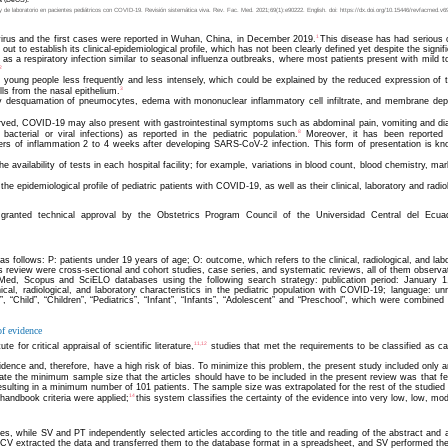
 de laboratorio en pacientes pediátricos con COVID-19. Revisión sistemática viva. Rev. Fac. Med. 2021;69(1):e90222. English. doi: https://dx.doi.org/10.15446/revfacmed.v6
1
us and the first cases were reported in Wuhan, China, in December 2019.
This disease has had serious c
 out to establish its clinical-epidemiological profile, which has not been clearly defined yet despite the signi
d as a respiratory infection similar to seasonal influenza outbreaks, where most patients present with mild
2
d young people less frequently and less intensely, which could be explained by the reduced expression of 
3
ls from the nasal epithelium.
desquamation of pneumocytes, edema with mononuclear inflammatory cell infiltrate, and membrane depos
rved, COVID-19 may also present with gastrointestinal symptoms such as abdominal pain, vomiting and dia
8
acterial or viral infections) as reported in the pediatric population.
Moreover, it has been reported t
kers of inflammation 2 to 4 weeks after developing SARS-CoV-2 infection. This form of presentation is 
the availability of tests in each hospital facility; for example, variations in blood count, blood chemistry, 
 the epidemiological profile of pediatric patients with COVID-19, as well as their clinical, laboratory and radio
 granted technical approval by the Obstetrics Program Council of the Universidad Central del Ecuado
follows: P: patients under 19 years of age; O: outcome, which refers to the clinical, radiological, and labo
s review were cross-sectional and cohort studies, case series, and systematic reviews, all of them observat
bMed, Scopus and SciELO databases using the following search strategy: publication period: January 
linical, radiological, and laboratory characteristics in the pediatric population with COVID-19; language:
”, “Child”, “Children”, “Pediatrics”, “Infant”, “Infants”, “Adolescent” and “Preschool”, which were combin
 of evidence
11,12
 for critical appraisal of scientific literature,
studies that met the requirements to be classified as ca
vidence and, therefore, have a high risk of bias. To minimize this problem, the present study included only a
late the minimum sample size that the articles should have to be included in the present review was that 
sulting in a minimum number of 101 patients. The sample size was extrapolated for the rest of the studied 
14
handbook criteria were applied;
this system classifies the certainty of the evidence into very low, low, mo
while SV and PT independently selected articles according to the title and reading of the abstract and appli
CV extracted the data and transferred them to the database format in a spreadsheet, and SV performed the 