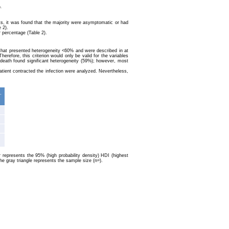
.
ts, it was found that the majority were asymptomatic or had
 2).
 percentage (Table 2).
es that presented heterogeneity <60% and were described in at
herefore, this criterion would only be valid for the variables
 death found significant heterogeneity (59%); however, most
 patient contracted the infection were analyzed. Nevertheless,
-
r represents the 95% (high probability density) HDI (highest
he gray triangle represents the sample size (n=).