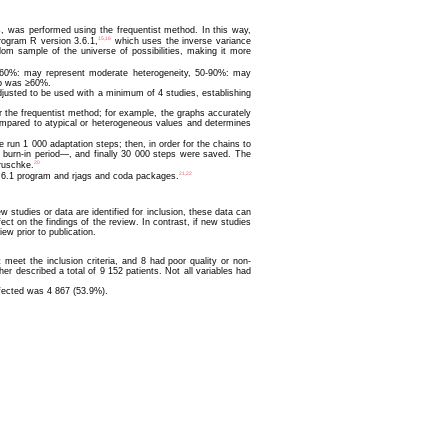
ysis, was performed using the frequentist method. In this way,
15,16
program R version 3.6.1,
which uses the inverse variance
om sample of the universe of possibilities, making it more
-60%: may represent moderate heterogeneity, 50-90%: may
up was ≥60%.
adjusted to be used with a minimum of 4 studies, establishing
 the frequentist method; for example, the graphs accurately
compared to atypical or heterogeneous values and determines
run 1 000 adaptation steps; then, in order for the chains to
s burn-in period—, and finally 30 000 steps were saved. The
20
ruschke.
21,22
3.6.1 program and rjags and coda packages.
 studies or data are identified for inclusion, these data can
ct on the findings of the review. In contrast, if new studies
ew prior to publication.
meet the inclusion criteria, and 8 had poor quality or non-
er described a total of 9 152 patients. Not all variables had
ffected was 4 867 (53.9%).