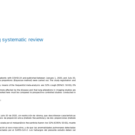
ng systematic review
 patients with COVID-19 and published between January 1, 2020, and July 20,
o proportions (Bayesian method) were carried out. The study registration and
 by means of the frequentist meta-analysis are: 52% cough (95%CI: 50-55), 0%
more affected by the disease and that lung alterations in imaging studies are
ported here must be compared to prospective controlled studies conducted in
2.
io 20 de 2020, sin restricción de idioma, que describieran características
isis de proporción única (método frecuentista) y de dos proporciones (método
ulada por el metaanálisis frecuentista fueron: tos 52% (IC95%: 50-55), muerte
ctación al sexo masculino, y de que las anormalidades pulmonares detectadas
afectados por el SARS-CoV-2. Los hallazgos del presente estudio deben ser