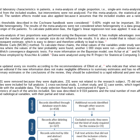
and laboratory characteristics in patients, a meta-analysis of single proportion, i.e., single-arm meta-anal
d from the included studies, but interventions were not analyzed. For this meta-analysis, the statistical 
ed. The random effects model was also applied because it assumes that the included studies are a rand
17
ion thresholds described in the Cochrane handbook were considered:
0-40%: might not be important, 30
able heterogeneity. The results of the meta-analyzes were not considered when heterogeneity in a data gro
igin of the patients. To calculate publication bias, the Egger’s linear regression test was applied. It was 
eta-analysis of two proportions was performed using the Bayesian method. It has multiple advantages over
and the number of patients or sample size do not influence the results. It is also a model that is robust 
18
bsequent estimate, which is easy to detect and therefore unlikely to lead to bias.
nte Carlo (MCMC) method. To calculate these chains, the initial values of the variables under study were 
e area where the values of the later probability were found, another 1 000 steps were run —phase known a
19
d Welch convergence diagnostic tests. For more information on the Bayesian model, see Achar
et al
.
and K
18
 those employed by Kruschke & Liddell.
Data were analyzed using the R Project for Statistical Computing 
23
l be updated every six months according to the recommendations of Elliott
et al.
,
who indicate that when new
an editorial if the new information does not make negligible difference to summary estimates and has no effe
summary estimates or the conclusions of the review, they should be submitted to a rapid editorial and peer revi
131 were removed because they were duplicates, 231 were not related to the research subject, 75 did not 
s were included for full analysis: 1 cross-sectional study, 1 cohort study, and 11 case series, which togeth
 with the available data. The study selection flowchart is summarized in Figure 1.
stics of each of the articles included. Sex was described in 9 019 patients and the total number of men a
d radiological variables, with their partial and total values.