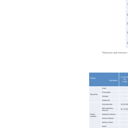
1
1
1
1
* Maximum and minimum valu
Lu
et al
Study
24
Variables
n (%)
Infant
-
Preschooler
-
Age group
Schooler
-
Adolescent
-
Asymptomatic
29 (26.36
Mild respiratory
81 (73.63
infection
Patient
Moderate infection
-
condition
Severe infection
-
Serious-critical
-
Death
-