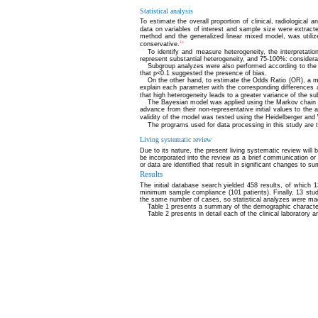
Statistical analysis
To estimate the overall proportion of clinical, radiological 
data on variables of interest and sample size were extracte
method and the generalized linear mixed model, was utiliz
16
conservative.
To identify and measure heterogeneity, the interpretat
represent substantial heterogeneity, and 75-100%: consider
Subgroup analyzes were also performed according to the or
that p<0.1 suggested the presence of bias.
On the other hand, to estimate the Odds Ratio (OR), a m
explain each parameter with the corresponding differences 
that high heterogeneity leads to a greater variance of the su
The Bayesian model was applied using the Markov chain Mo
advance from their non-representative initial values to th
validity of the model was tested using the Heidelberger an
The programs used for data processing in this study are
Living systematic review
Due to its nature, the present living systematic review wil
be incorporated into the review as a brief communication or 
or data are identified that result in significant changes to 
Results
The initial database search yielded 458 results, of which 
minimum sample compliance (101 patients). Finally, 13 studie
the same number of cases, so statistical analyzes were made
Table 1 presents a summary of the demographic characteri
Table 2 presents in detail each of the clinical laboratory an