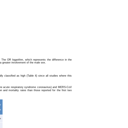
. The OR logarithm, which represents the difference in the
 a greater involvement of the male sex.
 classified as high (Table 4) since all studies where this
re acute respiratory syndrome coronavirus) and MERS-CoV
on and mortality rates than those reported for the first two
y
e
e