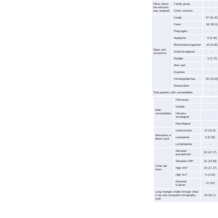
Place where
Family group
-
the infection
was acquired
Other contacts
-
Cough
57 (51.81
Fever
56 (50.9)
Pharyngitis
-
Headache
6 (5.45)
Rhinorrhea/congestion
10 (9.09)
Signs and
Anosmia-ageusia
-
symptoms
Myalgia
3 (2.72)
Skin rash
-
Dyspnea
-
Vomiting/diarrhea
26 (23.63
Desaturation
-
Total patients with comorbidities
-
Pulmonary
-
Cardiac
-
Main
comorbidities
Hemato-
-
oncological
Neurological
-
Leukocytosis
12 (10.9)
Alterations in
Leukopenia
6 (5.45)
blood count
Lymphopenia
-
Elevated
52 (47.27)
procalcitonin
Elevated CRP
21 (19.09)
Other lab
High AST
19 (17.27)
tests
High ALT
5 (4.54)
Elevated
11 (10)
D-dimer
Lung changes visible through chest
x-ray and computed tomography
64 (62.1)
scan