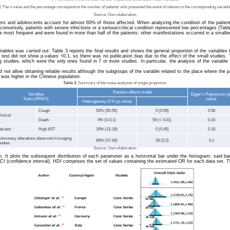
‡ The n value and the percentage correspond to the number of patients who presented the event of interest in the corresponding variable
Source: Own elaboration.
lers and adolescents account for almost 60% of those affected. When analyzing the condition of the patien
 conversely, patients with severe infections or a serious/critical condition represented low percentages (Table
ost frequent and were found in more than half of the patients; other manifestations occurred in a smaller
 variables was carried out. Table 3 reports the final results and shows the general proportion of the variabl
n test did not show p-values <0.1, so there was no publication bias due to the effect of the small studies. T
 studies, which were the only ones found in 7 or more studies. In particular, the analysis of the variable
id not allow obtaining reliable results although the subgroups of the variable related to the place where the
s was higher in the Chinese population.
Table 3.
Summary of the meta-analyzes of single proportion.
Random effects model
Variables
Egger’s Regression (p
Ratio (95%CI)
value)
Heterogeneity I2 % (p-value)
Cough
52% (50-55)
0 (0.59)
0.58
linical
Death
0% (0-0.1)
59 (< 0.01)
0.16
ab test
High AST
16% (13-19)
0 (0.45)
0.18
ulmonary alterations observed in imaging
60% (57-64)
28 (0.2)
0.1
tudies
Source: Own elaboration.
. It plots the subsequent distribution of each parameter as a horizontal bar under the histogram; said ba
%CI (confidence interval). HDI comprises the set of values containing the estimated OR for each data set. T