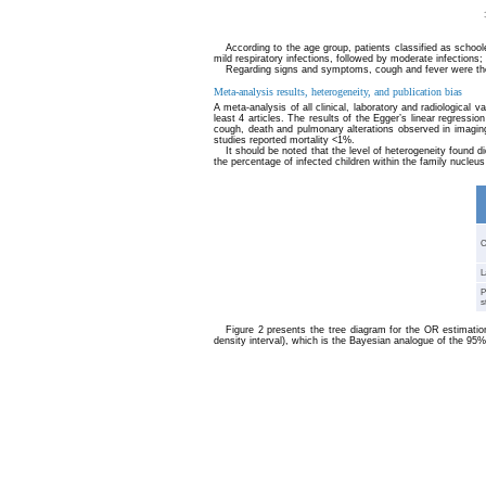
According to the age group, patients classified as schoo
mild respiratory infections, followed by moderate infections;
Regarding signs and symptoms, cough and fever were the m
Meta-analysis results, heterogeneity, and publication bias
A meta-analysis of all clinical, laboratory and radiological
least 4 articles. The results of the Egger’s linear regressio
cough, death and pulmonary alterations observed in imaging
studies reported mortality <1%.
It should be noted that the level of heterogeneity found d
the percentage of infected children within the family nucleu
C
L
P
s
Figure 2 presents the tree diagram for the OR estimation
density interval), which is the Bayesian analogue of the 95