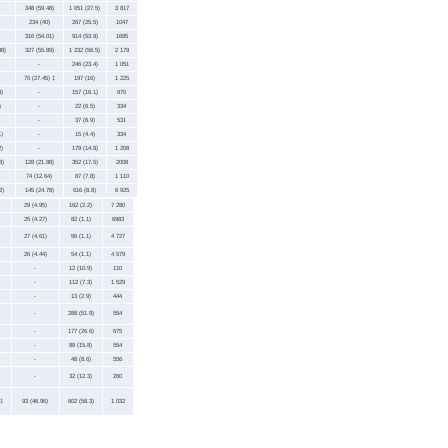
348 (59.48)
1 051 (27.5)
3 817
234 (40)
267 (25.5)
1047
316 (54.01)
914 (53.9)
1695
88)
327 (55.89)
1 232 (56.5)
2 179
-
246 (23.4)
1 051
70 (27.45) ‡
197 (16)
1 225
)
-
157 (16.1)
970
)
-
22 (6.5)
334
-
37 (6.9)
531
)
-
15 (4.4)
334
)
-
179 (14.8)
1 208
8)
128 (21.88)
352 (17.5)
2008
74 (12.64)
87 (7.8)
1 110
2)
145 (24.78)
616 (8.8)
6 925
29 (4.95)
162 (2.2)
7 280
25 (4.27)
82 (1.1)
6983
27 (4.61)
56 (1.1)
4 727
26 (4.44)
54 (1.1)
4 579
-
12 (10.9)
110
-
112 (7.3)
1 529
-
13 (2.9)
444
-
288 (51.9)
554
-
177 (26.6)
675
-
88 (15.8)
554
-
48 (8.6)
556
-
32 (12.3)
260
‡
93 (46.96)
602 (58.3)
1 032