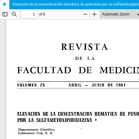
Elevación de la concentración hemática de penicilina por la sulfametoxipir