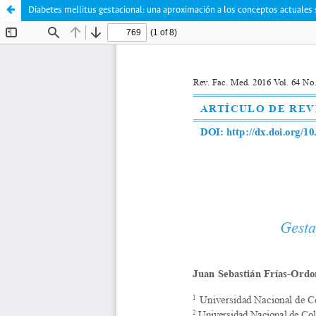
Diabetes mellitus gestacional: una aproximación a los conceptos actuales 