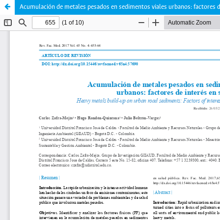
Acumulación de metales pesados en sedimentos viales urbanos: factores de