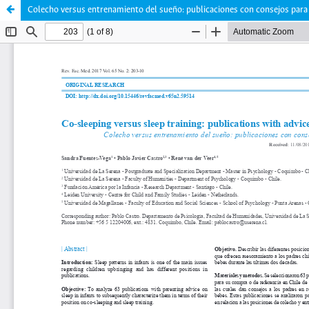
Colecho versus entrenamiento del sueño: publicaciones con consejos para