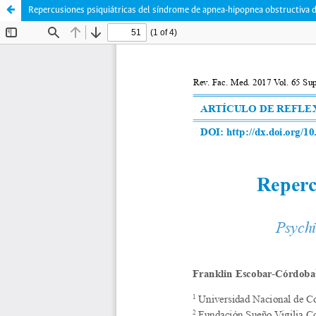
Repercusiones psiquiátricas del síndrome de apnea-hipopnea obstructiva