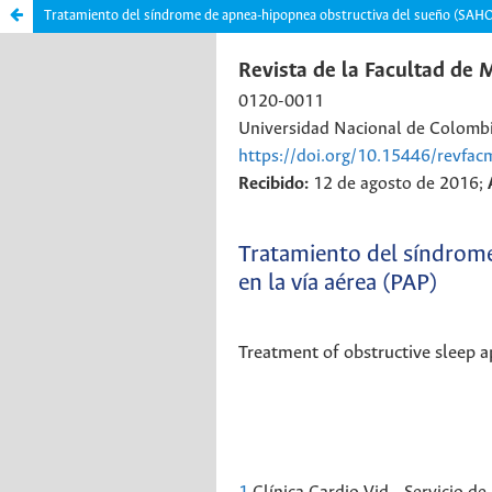
Tratamiento del síndrome de apnea-hipopnea obstructiva del sueño (SAHOS)