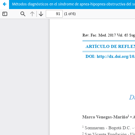
Métodos diagnósticos en el síndrome de apnea-hipopnea obstructiva del 