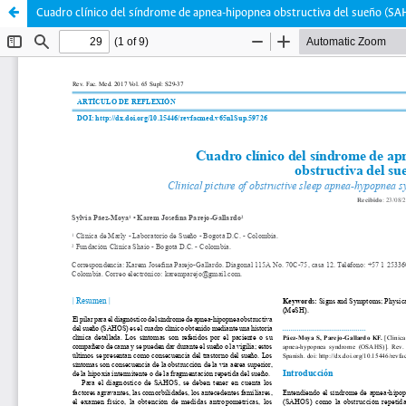
Cuadro clínico del síndrome de apnea-hipopnea obstructiva del sueño (S