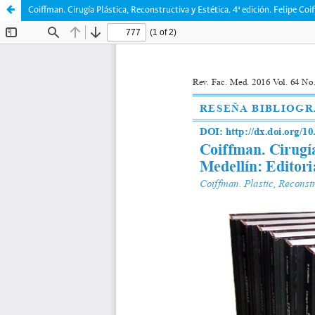
Coiffman. Cirugía Plástica, Reconstructiva y Estética. 4ª edición. Felipe C