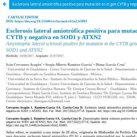
Esclerosis lateral amiotrófica positiva para mutación en el gen CYTB y n