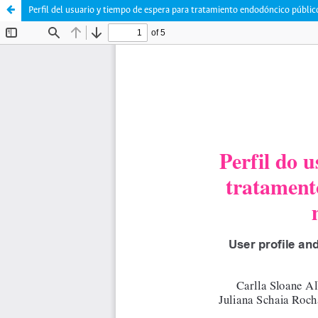
Perfil del usuario y tiempo de espera para tratamiento endodóncico públic