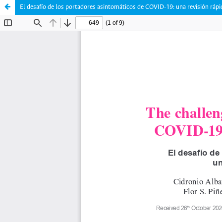
El desafío de los portadores asintomáticos de COVID-19: una revisión rápid