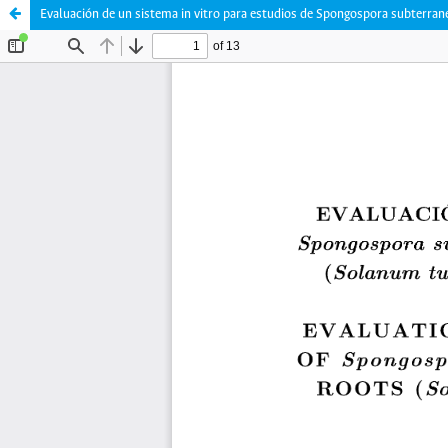
Evaluación de un sistema in vitro para estudios de Spongospora subterrane